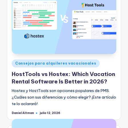
Publicado
Consejos para alquileres vacacionales
en
HostTools vs Hostex: Which Vacation
Rental Software Is Better in 2026?
Hostex y HostTools son opciones populares de PMS.
¿Cuáles son sus diferencias y cómo elegir? ¡Este artículo
te lo aclarará!
Daniel Altman
julio 12, 2026
Publicado
por