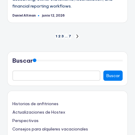
financial reporting workflows.
Daniel Altman
junio 12, 2026
Publicado
por
Paginación
1
2
3
…
7
SIGUIENTE
PÁGINA
de
entradas
Buscar
Buscar
Historias de anfitriones
Actualizaciones de Hostex
Perspectivas
Consejos para alquileres vacacionales