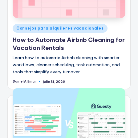
Publicado
Consejos para alquileres vacacionales
en
How to Automate Airbnb Cleaning for
Vacation Rentals
Learn how to automate Airbnb cleaning with smarter
workflows, cleaner scheduling, task automation, and
tools that simplify every turnover.
Daniel Altman
julio 31, 2026
Publicado
por