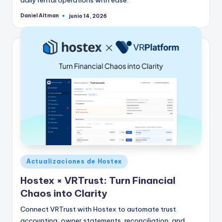
daily rental operations with ease.
Daniel Altman
junio 14, 2026
Publicado
por
Publicado
Actualizaciones de Hostex
en
Hostex × VRTrust: Turn Financial
Chaos into Clarity
Connect VRTrust with Hostex to automate trust
accounting, owner statements, reconciliation, and