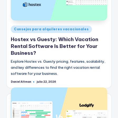
Publicado
Consejos para alquileres vacacionales
en
Hostex vs Guesty: Which Vacation
Rental Software Is Better for Your
Business?
Explore Hostex vs. Guesty pricing, features, scalability,
and key differences to find the right vacation rental
software for your business.
Daniel Altman
julio 22, 2026
Publicado
por