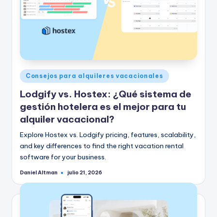
Publicado
Consejos para alquileres vacacionales
en
Lodgify vs. Hostex: ¿Qué sistema de
gestión hotelera es el mejor para tu
alquiler vacacional?
Explore Hostex vs. Lodgify pricing, features, scalability,
and key differences to find the right vacation rental
software for your business.
Daniel Altman
julio 21, 2026
Publicado
por