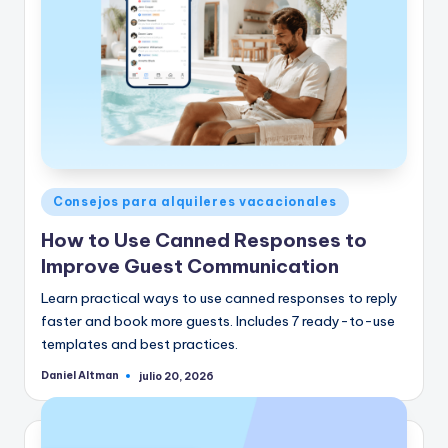
Publicado
Consejos para alquileres vacacionales
en
How to Use Canned Responses to
Improve Guest Communication
Learn practical ways to use canned responses to reply
faster and book more guests. Includes 7 ready-to-use
templates and best practices.
Daniel Altman
julio 20, 2026
Publicado
por