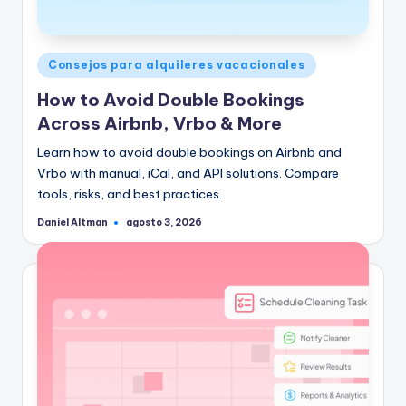
Publicado
Consejos para alquileres vacacionales
en
How to Avoid Double Bookings
Across Airbnb, Vrbo & More
Learn how to avoid double bookings on Airbnb and
Vrbo with manual, iCal, and API solutions. Compare
tools, risks, and best practices.
Daniel Altman
agosto 3, 2026
Publicado
por