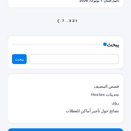
دانييل التمان
يونيو 12, 2026
تمّ
النشر
بواسطة
ترقيم
7
…
3
2
1
الصفحة
التالية
الصفحات
للمشاركات
يبحث
يبحث
قصص المضيف
تحديثات Hostex
رؤى
نصائح حول تأجير أماكن للعطلات