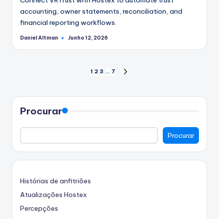
accounting, owner statements, reconciliation, and
financial reporting workflows.
Daniel Altman
Junho 12, 2026
Postado
por
Paginação
1
2
3
…
7
PRÓXIMA
PÁGINA
dos
conteúdos
Procurar
Procurar
Histórias de anfitriões
Atualizações Hostex
Percepções