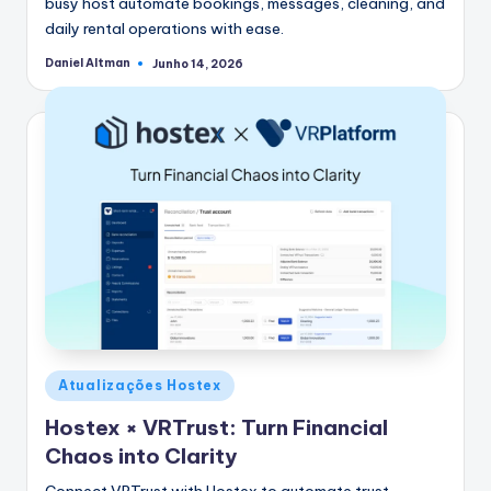
busy host automate bookings, messages, cleaning, and
daily rental operations with ease.
Daniel Altman
Junho 14, 2026
Postado
por
Postado
Atualizações Hostex
em
Hostex × VRTrust: Turn Financial
Chaos into Clarity
Connect VRTrust with Hostex to automate trust