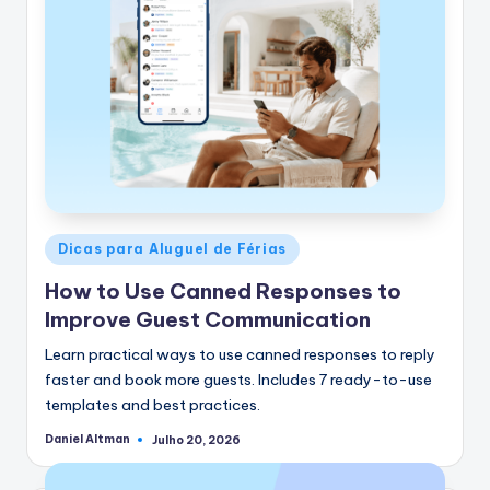
Postado
Dicas para Aluguel de Férias
em
How to Use Canned Responses to
Improve Guest Communication
Learn practical ways to use canned responses to reply
faster and book more guests. Includes 7 ready-to-use
templates and best practices.
Daniel Altman
Julho 20, 2026
Postado
por