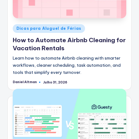
Postado
Dicas para Aluguel de Férias
em
How to Automate Airbnb Cleaning for
Vacation Rentals
Learn how to automate Airbnb cleaning with smarter
workflows, cleaner scheduling, task automation, and
tools that simplify every turnover.
Daniel Altman
Julho 31, 2026
Postado
por