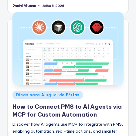
Daniel Altman
Julho 5, 2026
Postado
por
Postado
Dicas para Aluguel de Férias
em
How to Connect PMS to AI Agents via
MCP for Custom Automation
Discover how AI agents use MCP to integrate with PMS,
enabling automation, real-time actions, and smarter