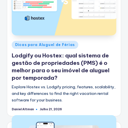
Postado
Dicas para Aluguel de Férias
em
Lodgify ou Hostex: qual sistema de
gestão de propriedades (PMS) é o
melhor para o seu imóvel de aluguel
por temporada?
Explore Hostex vs. Lodgify pricing, features, scalability,
and key differences to find the right vacation rental
software for your business.
Daniel Altman
Julho 21, 2026
Postado
por