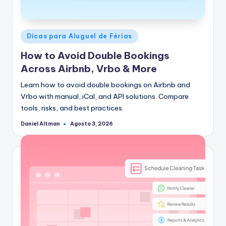
Postado
Dicas para Aluguel de Férias
em
How to Avoid Double Bookings
Across Airbnb, Vrbo & More
Learn how to avoid double bookings on Airbnb and
Vrbo with manual, iCal, and API solutions. Compare
tools, risks, and best practices.
Daniel Altman
Agosto 3, 2026
Postado
por