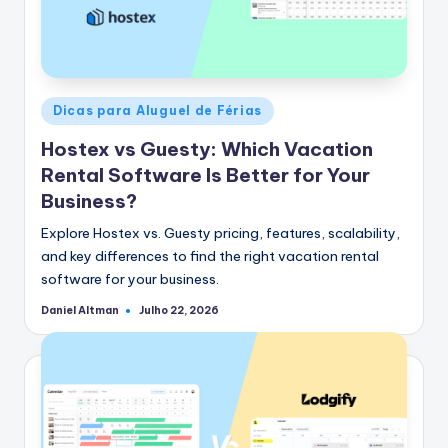
Postado
Dicas para Aluguel de Férias
em
Hostex vs Guesty: Which Vacation
Rental Software Is Better for Your
Business?
Explore Hostex vs. Guesty pricing, features, scalability,
and key differences to find the right vacation rental
software for your business.
Daniel Altman
Julho 22, 2026
Postado
por