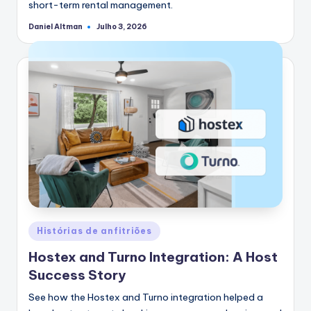
short-term rental management.
Daniel Altman
Julho 3, 2026
Postado
por
Postado
Histórias de anfitriões
em
Hostex and Turno Integration: A Host
Success Story
See how the Hostex and Turno integration helped a