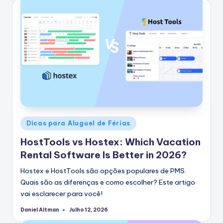
Postado
Dicas para Aluguel de Férias
em
HostTools vs Hostex: Which Vacation
Rental Software Is Better in 2026?
Hostex e HostTools são opções populares de PMS.
Quais são as diferenças e como escolher? Este artigo
vai esclarecer para você!
Daniel Altman
Julho 12, 2026
Postado
por