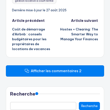
gestion locative à court terme
Dernière mise à jour le 27 août 2025
Navigation
Article précédent
Article suivant
Coût de démarrage
Hostex × Clearing: The
des
d'Airbnb : conseils
Smarter Way to
budgétaires pour les
Manage Your Finances
articles
propriétaires de
locations de vacances
Afficher les commentaires 2
Recherche
Recherche