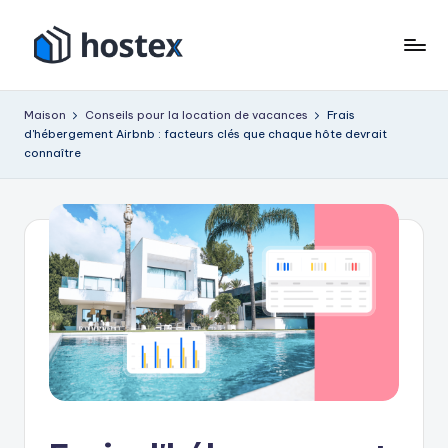
Accéder
au
H
Mettez
contenu
votre
o
Maison
Conseils pour la location de vacances
Frais
location
d'hébergement Airbnb : facteurs clés que chaque hôte devrait
s
de
connaître
vacances
t
en
e
pilotage
x
automatique
avec
l'IA