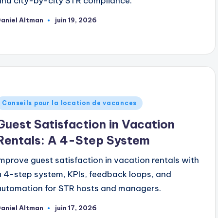
and city-by-city STR compliance.
aniel Altman
juin 19, 2026
ublié
ar
ublié
Conseils pour la location de vacances
dans
Guest Satisfaction in Vacation
Rentals: A 4-Step System
Improve guest satisfaction in vacation rentals with
a 4-step system, KPIs, feedback loops, and
automation for STR hosts and managers.
aniel Altman
juin 17, 2026
ublié