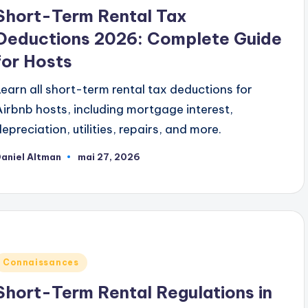
dans
Short-Term Rental Tax
Deductions 2026: Complete Guide
for Hosts
Learn all short-term rental tax deductions for
Airbnb hosts, including mortgage interest,
depreciation, utilities, repairs, and more.
aniel Altman
mai 27, 2026
ublié
ar
ublié
Connaissances
dans
Short-Term Rental Regulations in