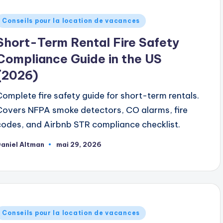
ublié
Conseils pour la location de vacances
dans
Short-Term Rental Fire Safety
Compliance Guide in the US
(2026)
Complete fire safety guide for short-term rentals.
Covers NFPA smoke detectors, CO alarms, fire
codes, and Airbnb STR compliance checklist.
aniel Altman
mai 29, 2026
ublié
ar
ublié
Conseils pour la location de vacances