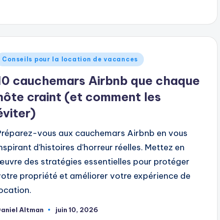
ar
ublié
Conseils pour la location de vacances
dans
10 cauchemars Airbnb que chaque
hôte craint (et comment les
éviter)
Préparez-vous aux cauchemars Airbnb en vous
inspirant d'histoires d'horreur réelles. Mettez en
œuvre des stratégies essentielles pour protéger
votre propriété et améliorer votre expérience de
location.
aniel Altman
juin 10, 2026
ublié
ar