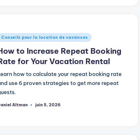
ublié
Conseils pour la location de vacances
dans
How to Increase Repeat Booking
Rate for Your Vacation Rental
Learn how to calculate your repeat booking rate
and use 6 proven strategies to get more repeat
guests.
aniel Altman
juin 5, 2026
ublié
ar