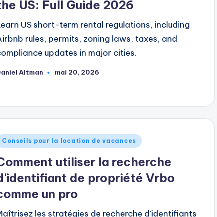
the US: Full Guide 2026
Learn US short-term rental regulations, including
Airbnb rules, permits, zoning laws, taxes, and
compliance updates in major cities.
aniel Altman
mai 20, 2026
ublié
ar
ublié
Conseils pour la location de vacances
dans
Comment utiliser la recherche
d'identifiant de propriété Vrbo
comme un pro
Maîtrisez les stratégies de recherche d'identifiants