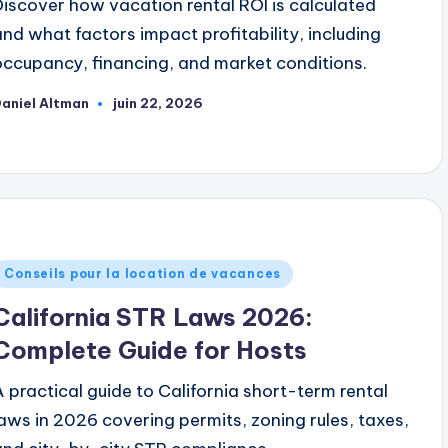
Discover how vacation rental ROI is calculated
and what factors impact profitability, including
occupancy, financing, and market conditions.
aniel Altman
juin 22, 2026
ublié
ar
ublié
Conseils pour la location de vacances
dans
California STR Laws 2026:
Complete Guide for Hosts
A practical guide to California short-term rental
laws in 2026 covering permits, zoning rules, taxes,