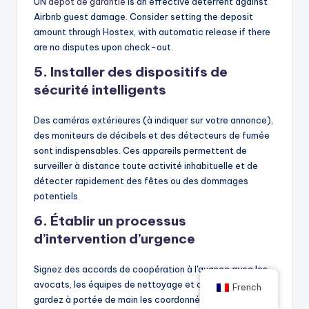
UN
dépôt de garantie
is an effective deterrent against
Airbnb guest damage. Consider setting the deposit
amount through Hostex, with automatic release if there
are no disputes upon check-out.
5. Installer des dispositifs de
sécurité intelligents
Des caméras extérieures (à indiquer sur votre annonce),
des moniteurs de décibels et des détecteurs de fumée
sont indispensables. Ces appareils permettent de
surveiller à distance toute activité inhabituelle et de
détecter rapidement des fêtes ou des dommages
potentiels.
6. Établir un processus
d’intervention d’urgence
Signez des accords de coopération à l'avance avec les
avocats, les équipes de nettoyage et d'entretien, et
French
gardez à portée de main les coordonnées de la police en