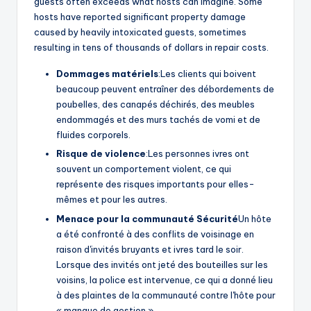
guests often exceeds what hosts can imagine. Some
hosts have reported significant property damage
caused by heavily intoxicated guests, sometimes
resulting in tens of thousands of dollars in repair costs.
Dommages matériels
:Les clients qui boivent
beaucoup peuvent entraîner des débordements de
poubelles, des canapés déchirés, des meubles
endommagés et des murs tachés de vomi et de
fluides corporels.
Risque de violence
:Les personnes ivres ont
souvent un comportement violent, ce qui
représente des risques importants pour elles-
mêmes et pour les autres.
Menace pour la communauté
Sécurité
Un hôte
a été confronté à des conflits de voisinage en
raison d'invités bruyants et ivres tard le soir.
Lorsque des invités ont jeté des bouteilles sur les
voisins, la police est intervenue, ce qui a donné lieu
à des plaintes de la communauté contre l'hôte pour
« manque de gestion ».