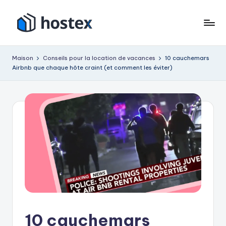
Accéder
au
H
Mettez
contenu
votre
o
Maison
Conseils pour la location de vacances
10 cauchemars
location
Airbnb que chaque hôte craint (et comment les éviter)
s
de
vacances
t
en
e
pilotage
x
automatique
avec
l'IA
10 cauchemars