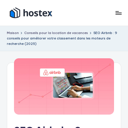
Accéder
au
H
Mettez
contenu
votre
o
Maison
Conseils pour la location de vacances
SEO Airbnb : 9
location
conseils pour améliorer votre classement dans les moteurs de
s
de
recherche (2025)
vacances
t
en
e
pilotage
x
automatique
avec
l'IA