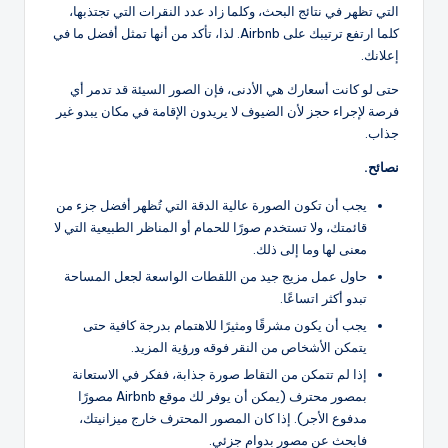
التي تظهر في نتائج البحث، وكلما زاد عدد النقرات التي تجتذبها،
كلما ارتفع ترتيبك على Airbnb. لذا، تأكد من أنها تمثل أفضل ما في
إعلانك.
حتى لو كانت أسعارك هي الأدنى، فإن الصور السيئة قد تدمر أي
فرصة لإجراء حجز لأن الضيوف لا يريدون الإقامة في مكان يبدو غير
جذاب.
نصائح.
يجب أن تكون الصورة عالية الدقة التي تُظهر أفضل جزء من
قائمتك، ولا تستخدم صورًا للحمام أو المناظر الطبيعية التي لا
معنى لها وما إلى ذلك.
حاول عمل مزيج جيد من اللقطات الواسعة لجعل المساحة
تبدو أكثر اتساعًا.
يجب أن يكون مشرقًا ومثيرًا للاهتمام بدرجة كافية حتى
يتمكن الأشخاص من النقر فوقه ورؤية المزيد.
إذا لم تتمكن من التقاط صورة جذابة، ففكر في الاستعانة
بمصور محترف (يمكن أن يوفر لك موقع Airbnb مصورًا
مدفوع الأجر). إذا كان المصور المحترف خارج ميزانيتك،
فابحث عن مصور بدوام جزئي.