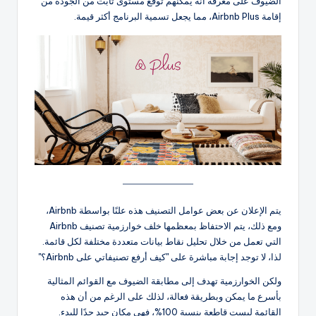
الضيوف على معرفة أنه يمكنهم توقع مستوى ثابت من الجودة من
إقامة Airbnb Plus، مما يجعل تسمية البرنامج أكثر قيمة.
يتم الإعلان عن بعض عوامل التصنيف هذه علنًا بواسطة Airbnb،
ومع ذلك، يتم الاحتفاظ بمعظمها خلف خوارزمية تصنيف Airbnb
التي تعمل من خلال تحليل نقاط بيانات متعددة مختلفة لكل قائمة.
لذا، لا توجد إجابة مباشرة على "كيف أرفع تصنيفاتي على Airbnb؟"
ولكن الخوارزمية تهدف إلى مطابقة الضيوف مع القوائم المثالية
بأسرع ما يمكن وبطريقة فعالة، لذلك على الرغم من أن هذه
القائمة ليست قاطعة بنسبة 100%، فهي مكان جيد جدًا للبدء.