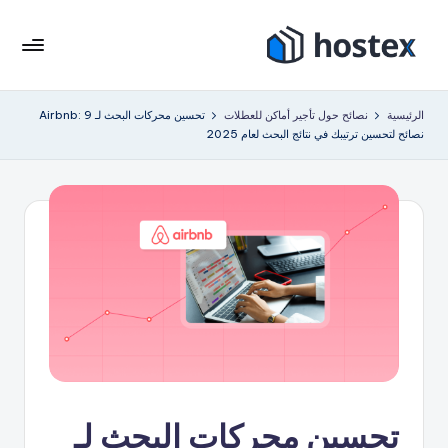
لتجاوز
لى
هو
ضع
لمحتوى
إيجار
ست
الرئيسية
نصائح حول تأجير أماكن للعطلات
تحسين محركات البحث لـ Airbnb: 9
عطلتك
نصائح لتحسين ترتيبك في نتائج البحث لعام 2025
ك
على
الطيار
س
الآلي
باستخدام
الذكاء
الاصطناعي
تحسين محركات البحث لـ