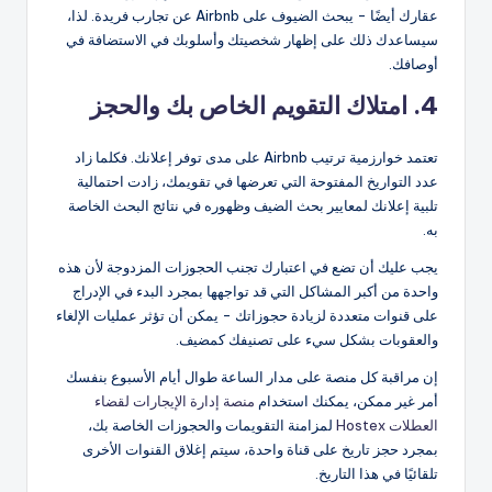
عقارك أيضًا - يبحث الضيوف على Airbnb عن تجارب فريدة. لذا،
سيساعدك ذلك على إظهار شخصيتك وأسلوبك في الاستضافة في
أوصافك.
4. امتلاك التقويم الخاص بك والحجز
تعتمد خوارزمية ترتيب Airbnb على مدى توفر إعلانك. فكلما زاد
عدد التواريخ المفتوحة التي تعرضها في تقويمك، زادت احتمالية
تلبية إعلانك لمعايير بحث الضيف وظهوره في نتائج البحث الخاصة
به.
يجب عليك أن تضع في اعتبارك تجنب الحجوزات المزدوجة لأن هذه
واحدة من أكبر المشاكل التي قد تواجهها بمجرد البدء في الإدراج
على قنوات متعددة لزيادة حجوزاتك - يمكن أن تؤثر عمليات الإلغاء
والعقوبات بشكل سيء على تصنيفك كمضيف.
إن مراقبة كل منصة على مدار الساعة طوال أيام الأسبوع بنفسك
أمر غير ممكن، يمكنك استخدام
منصة إدارة الإيجارات لقضاء
العطلات Hostex
لمزامنة التقويمات والحجوزات الخاصة بك،
بمجرد حجز تاريخ على قناة واحدة، سيتم إغلاق القنوات الأخرى
تلقائيًا في هذا التاريخ.