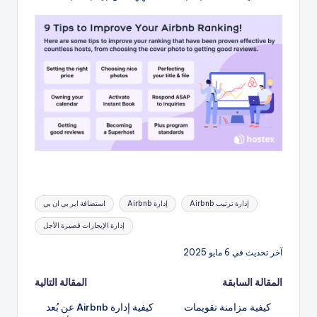
العلامات:
إدارة ترتيب Airbnb
إدارة Airbnb
استضافة اير بي ان بي
إدارة الإيجارات قصيرة الأجل
آخر تحديث في 6 مايو 2025
تصفّح
المقالة السابقة
المقالة التالية
كيفية مزامنة تقويمات
كيفية إدارة Airbnb عن بُعد
المقالات