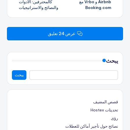
Airbnb و Vrbo مع
كالمحترفين: الأدوات
Booking.com
والنصائح والاستراتيجيات
عرض 24 تعليق
يبحث
يبحث
قصص المضيف
تحديثات Hostex
رؤى
نصائح حول تأجير أماكن للعطلات