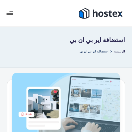
لتجاوز
لى
هو
ضع
لمحتوى
إيجار
ست
عطلتك
استضافة اير بي ان بي
ك
على
الطيار
س
الرئيسية
استضافة اير بي ان بي
الآلي
باستخدام
الذكاء
الاصطناعي