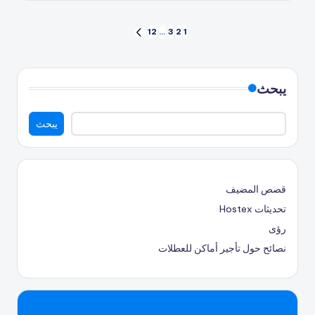
بواسطة
ترقيم
12
…
3
2
1
الصفحة
التالية
الصفحات
للمشاركات
يبحث
يبحث
قصص المضيف
تحديثات Hostex
رؤى
نصائح حول تأجير أماكن للعطلات