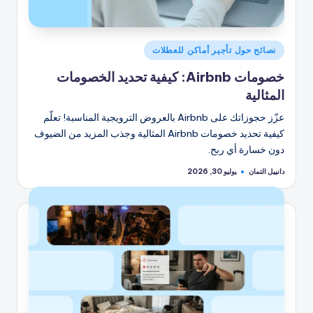
نُشر
نصائح حول تأجير أماكن للعطلات
في
خصومات Airbnb: كيفية تحديد الخصومات
المثالية
عزّز حجوزاتك على Airbnb بالعروض الترويجية المناسبة! تعلّم
كيفية تحديد خصومات Airbnb المثالية وجذب المزيد من الضيوف
دون خسارة أي ربح.
دانييل التمان
يوليو 30, 2026
تمّ
النشر
بواسطة