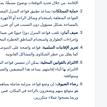
الإقامة. من خلال تحديد التوقعات بوضوح مسبقًا، ي
حماية الممتلكات:
يساعد تطبيق قواعد المنزل المضي
القواعد المتعلقة باستخدام وسائل الراحة أو الأجهز
بالمساحة بشكل مسؤول دون التسبب في أي ضرر.
ضيف
أمان
:
تلعب قواعد المنزل دورًا حيويًا في ضما
وإجراءات الطوارئ واستخدام المناطق الخطرة المحتم
تعزيز الإقامات السلمية:
قواعد واضحة على
الضوضاء
كما يقلل من خطر الشكاوى والمشاكل القانونية.
الالتزام بالقوانين المحلية:
يمكن أن تتضمن قواعد المن
الالتزام بها أثناء إقامتهم. يساعد هذا المضيفين و
ومتوافقة.
رضاء الضيوف:
إن وضع قواعد منزلية شاملة يساهم 
هو متوقع منهم ويشعرون بالراحة في المكان، فمن الم
وربما يصبحوا عملاء متكررين.