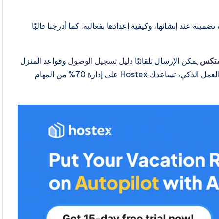
نشرح لك أهمية قواعد Airbnb، وما يجب تضمينه عند إنشائها، وكيفية إعدادها بفعالية. كما أدرجنا قالبًا
تكس
يمكن الإرسال تلقائيًا
دليل تسجيل الوصول
وقواعد المنزل
للضيوف في الوقت المناسب. بفضل الرسائل الآلية وسير العمل الذكي، تساعدك Hostex على إدارة 70% من المهام