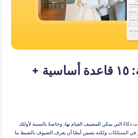
قواعد Airbnb المنزلية: ١٥ قاعدة أساسية +
Airbnb هو أحد أكثر الخطوات ذكاءً التي يمكن للمضيف القيام بها، وخاصةً بالنسبة لأولئك
 في الممتلكات
ولكنه يضمن أيضًا أن يعرف الضيوف بالضبط ما