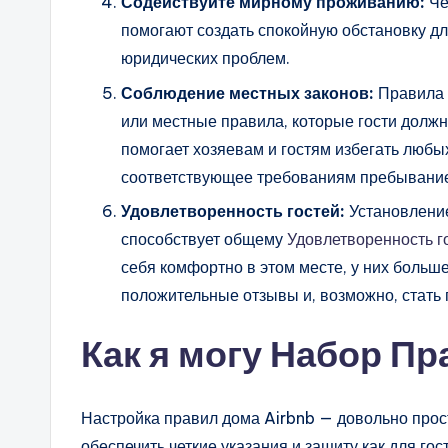
Содействуйте мирному проживанию:
Че
помогают создать спокойную обстановку дл
юридических проблем.
Соблюдение местных законов:
Правила 
или местные правила, которые гости долж
помогает хозяевам и гостям избегать любы
соответствующее требованиям пребывани
Удовлетворенность гостей:
Установлени
способствует общему
Удовлетворенность г
себя комфортно в этом месте, у них больш
положительные отзывы и, возможно, стать
Как я могу
Набор
Пра
Настройка правил дома Airbnb — довольно прос
обеспечить четкие указания и защиту как для гост