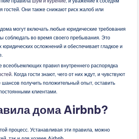
ткие правила
шум и курение
, и уважение к соседям
я гостей. Они также снижают риск жалоб или
дома могут включать любые юридические требования
ны соблюдать во время своего пребывания. Это
х юридических осложнений и обеспечивает гладкое и
е.
е всеобъемлющих правил внутреннего распорядка
остей
. Когда гости знают, чего от них ждут, и чувствуют
е шансов получить положительный опыт, оставить
 постоянными клиентами.
вила дома Airbnb?
той процесс. Устанавливая эти правила, можно
ей, так и для хозяев Airbnb.