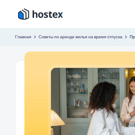
Перейти
Х
к
Включите
содержимому
автопилот
о
Главная
Советы по аренде жилья на время отпуска
Пр
вашего
с
отпуска
с
т
помощью
е
искусственного
интеллекта
к
с