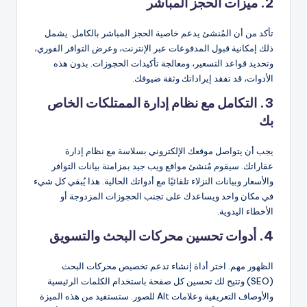
2. ميزات الحجز المباشر
تأكد من أن المُنشئ يدعم خاصية الحجز المباشر بالكامل. يشمل
ذلك إمكانية قبول المدفوعات عبر الإنترنت، وعرض التوافر الفوري،
وتحديد قواعد التسعير، ومعالجة تأكيدات الحجوزات. بدون هذه
الأدوات، قد تفقد إيراداتك وثقة ضيوفك.
3. التكامل مع نظام إدارة الممتلكات الخاص
بك
يجب أن يتواصل موقعك الإلكتروني بسلاسة مع نظام إدارة
عقاراتك. سيقوم مُنشئ مواقع ويب جيد بمزامنة بيانات التوافر
والأسعار وبيانات النزلاء تلقائيًا مع أدواتك الحالية. هذا يُبقي كل شيء
في مكان واحد ويساعدك على تجنب الحجوزات المزدوجة أو
الأخطاء اليدوية.
4. أدوات تحسين محركات البحث والتسويق
الظهور مهم. اختر أداة إنشاء تدعم تخصيص محركات البحث
(SEO) وتتيح لك تحسين كل صفحة باستخدام الكلمات الرئيسية
والأوصاف التعريفية وعلامات Alt للصور. ستستفيد من هذه الميزة