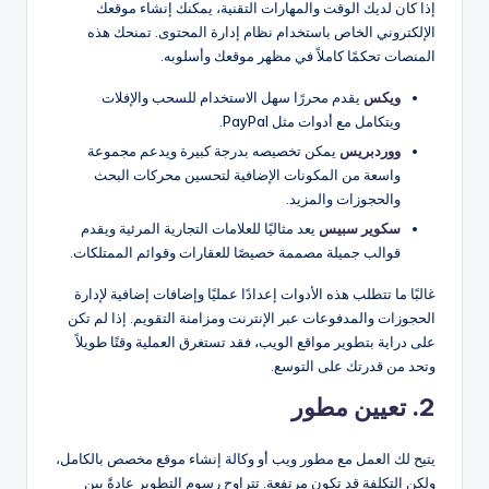
إذا كان لديك الوقت والمهارات التقنية، يمكنك إنشاء موقعك
الإلكتروني الخاص باستخدام نظام إدارة المحتوى. تمنحك هذه
المنصات تحكمًا كاملاً في مظهر موقعك وأسلوبه.
ويكس
يقدم محررًا سهل الاستخدام للسحب والإفلات
ويتكامل مع أدوات مثل PayPal.
ووردبريس
يمكن تخصيصه بدرجة كبيرة ويدعم مجموعة
واسعة من المكونات الإضافية لتحسين محركات البحث
والحجوزات والمزيد.
سكوير سبيس
يعد مثاليًا للعلامات التجارية المرئية ويقدم
قوالب جميلة مصممة خصيصًا للعقارات وقوائم الممتلكات.
غالبًا ما تتطلب هذه الأدوات إعدادًا عمليًا وإضافات إضافية لإدارة
الحجوزات والمدفوعات عبر الإنترنت ومزامنة التقويم. إذا لم تكن
على دراية بتطوير مواقع الويب، فقد تستغرق العملية وقتًا طويلاً
وتحد من قدرتك على التوسع.
2. تعيين مطور
يتيح لك العمل مع مطور ويب أو وكالة إنشاء موقع مخصص بالكامل،
ولكن التكلفة قد تكون مرتفعة. تتراوح رسوم التطوير عادةً بين