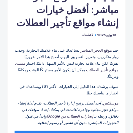
مباشر: أفضل خيارات
إنشاء مواقع تأجير العطلات
لا تعليقات
13 يوليو 2025
جيد
موقع الحجز المباشر
يساعدك على بناء علامتك التجارية، وجذب
زوار متكررين، وتعزيز التسويق. اليوم، أصبح هذا الأمر ضروريًا
تقريبًا. لكن بناء علامة تجارية ليس بالأمر السهل دائمًا. اختيار
منشئ
مواقع تأجير العطلات
يمكن أن يكون الأمر مستهلكًا للوقت ومكلفًا
ومربكًا.
سوف يرشدك هذا الدليل إلى الخيارات الأكثر ذكاءً ويساعدك في
اختيار ما يناسبك حقًا.
هوستكس
، أحد أفضل برامج إدارة تأجير العطلات، يقدم أداة إنشاء
مواقع حجز مجانية وجاهزة للاستخدام. يمكنك إعداد موقعك في
دقائق، وربطه بـ
إيجارات العطلات من Google
وابدأ في قبول
الحجوزات المباشرة بدون أي تشفير أو رسوم إضافية.