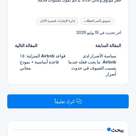
العلامات:
تسويق تأجير العطلات
إدارة الإيجارات قصيرة الأجل
آخر تحديث في 15 يوليو 2025
تصفّح
المقالة السابقة
المقالة التالية
سياسة الأضرار لدى
قواعد Airbnb المنزلية: ١٥
المقالات
Airbnb: ما يجب فعله عندما
قاعدة أساسية + نموذج
يتسبب الضيوف في حدوث
مجاني
أضرار
اترك تعليقاً
يبحث