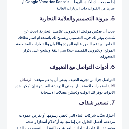
إذا سمحت لك الأداة بالربط بـ Google Vacation Rentals أو
غيرها من القنوات ذات الزيارات العالية.
5. مرونة التصميم والعلامة التجارية
يجب أن يعكس موقعك الإلكتروني علامتك التجارية. ابحث عن
مُنشئ يوفر لك حرية التصميم، ويسمح لك باستخدام اسم نطاقك
الخاص، ويدعم الصور عالية الجودة والألوان والشعارات المخصصة.
الموقع الإلكتروني المُصمم جيدًا يبني الثقة ويشجع على تكرار
الحجوزات.
6. أدوات التواصل مع الضيوف
التواصل جزءٌ من تجربة الضيف. ينبغي أن يدعم موقعك
الرسائل
الآلية
استمارات الاستفسار، وحتى الدردشة المباشرة إن أمكن. هذه
الأدوات توفر لك الوقت وتُحسّن معدلات الاستجابة.
7. تسعير شفاف
أخيرًا، تجنّب شركات البناء التي تُخفي رسومها أو تفرض عمولات
مرتفعة. أفضل الحلول هي إما مجانية أو تُقدّم أسعارًا واضحة
ومُسبقة بناءً على احتياجاتك الفعلية. هذا يُتيح لك التوسع دون القلق