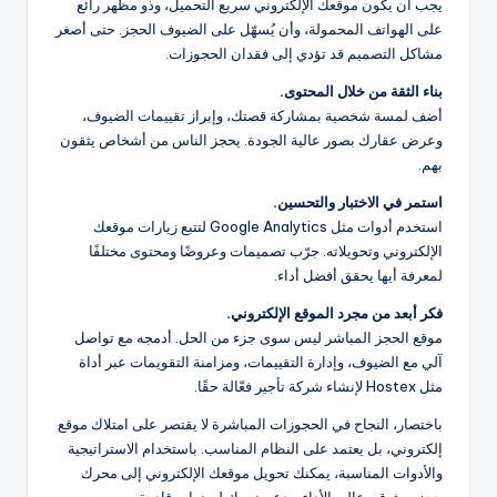
يجب أن يكون موقعك الإلكتروني سريع التحميل، وذو مظهر رائع
على الهواتف المحمولة، وأن يُسهّل على الضيوف الحجز. حتى أصغر
مشاكل التصميم قد تؤدي إلى فقدان الحجوزات.
بناء الثقة من خلال المحتوى.
أضف لمسة شخصية بمشاركة قصتك، وإبراز تقييمات الضيوف،
وعرض عقارك بصور عالية الجودة. يحجز الناس من أشخاص يثقون
بهم.
استمر في الاختبار والتحسين.
استخدم أدوات مثل Google Analytics لتتبع زيارات موقعك
الإلكتروني وتحويلاته. جرّب تصميمات وعروضًا ومحتوى مختلفًا
لمعرفة أيها يحقق أفضل أداء.
فكر أبعد من مجرد الموقع الإلكتروني.
موقع الحجز المباشر ليس سوى جزء من الحل. أدمجه مع تواصل
آلي مع الضيوف، وإدارة التقييمات، ومزامنة التقويمات عبر أداة
مثل Hostex لإنشاء شركة تأجير فعّالة حقًا.
باختصار، النجاح في الحجوزات المباشرة لا يقتصر على امتلاك موقع
إلكتروني، بل يعتمد على النظام المناسب. باستخدام الاستراتيجية
والأدوات المناسبة، يمكنك تحويل موقعك الإلكتروني إلى محرك
حجز موثوق وعالي الأداء، يدعم نموك لسنوات قادمة.