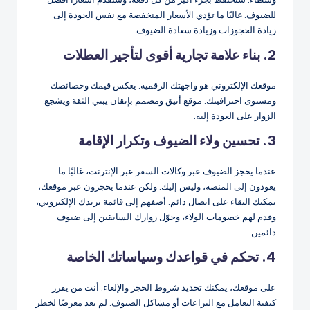
للضيوف. غالبًا ما تؤدي الأسعار المنخفضة مع نفس الجودة إلى
زيادة الحجوزات وزيادة سعادة الضيوف.
2. بناء علامة تجارية أقوى لتأجير العطلات
موقعك الإلكتروني هو واجهتك الرقمية. يعكس قيمك وخصائصك
ومستوى احترافيتك. موقع أنيق ومصمم بإتقان يبني الثقة ويشجع
الزوار على العودة إليه.
3. تحسين ولاء الضيوف وتكرار الإقامة
عندما يحجز الضيوف عبر وكالات السفر عبر الإنترنت، غالبًا ما
يعودون إلى المنصة، وليس إليك. ولكن عندما يحجزون عبر موقعك،
يمكنك البقاء على اتصال دائم. أضفهم إلى قائمة بريدك الإلكتروني،
وقدم لهم خصومات الولاء، وحوّل زوارك السابقين إلى ضيوف
دائمين.
4. تحكم في قواعدك وسياساتك الخاصة
على موقعك، يمكنك تحديد شروط الحجز والإلغاء. أنت من يقرر
كيفية التعامل مع النزاعات أو مشاكل الضيوف. لم تعد معرضًا لخطر