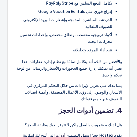
تكامل الدفع السلس مع Stripe وPayPal
إدراج فوري على Google Vacation Rentals
الدردشة المباشرة المدمجة وإشعارات البريد الإلكتروني
للضيوف التلقائية
أكواد ترويجية مخصصة، ونطاق مخصص، وإعدادات تحسين
محركات البحث
تتبع أداء الموقع وتحليلاته
والأفضل من ذلك، أنه يتكامل تمامًا مع نظام إدارة عقاراتك. هذا
يعني أنه يمكنك إدارة جميع الحجوزات والأسعار والرسائل من لوحة
تحكم واحدة.
يساعدك على تعزيز الإيرادات من خلال التحكم المركزي في
الأسعار، والوصول إلى رؤى الأعمال المتعمقة، وأتمتة اتصالات
الضيوف عبر جميع قنواتك.
4. تضمين أدوات الحجز
هل لديك موقع ويب بالفعل ولكن لا تتوفر لديك وظيفة الحجز؟
تقدم Hostex حجزًا سهل التضمين
أدوات
التي تُتيح لك إمكانية