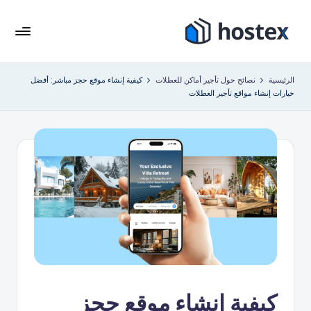
لتجاوز
لى
هو
ضع
لمحتوى
إيجار
ست
الرئيسية
نصائح حول تأجير أماكن للعطلات
كيفية إنشاء موقع حجز مباشر: أفضل
عطلتك
خيارات إنشاء مواقع تأجير العطلات
ك
على
الطيار
س
الآلي
باستخدام
الذكاء
الاصطناعي
كيفية إنشاء موقع حجز