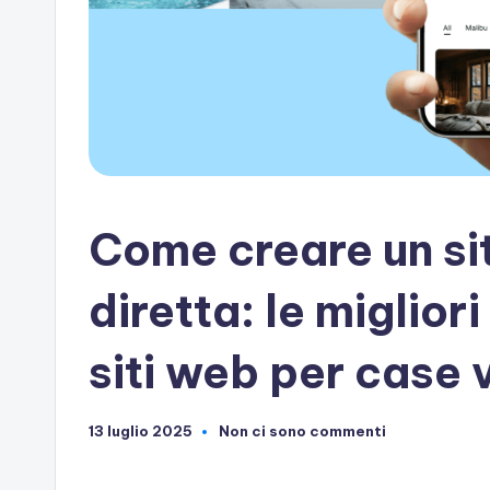
artificiale
Come creare un si
diretta: le miglior
siti web per case
13 luglio 2025
Non ci sono commenti