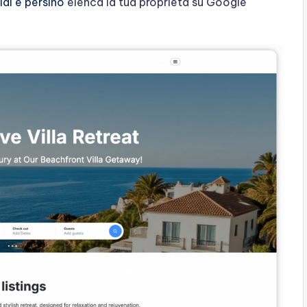
ial e persino
elenca la tua proprietà su Google