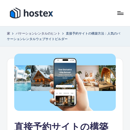
コ
ン
ホ
AI
テ
で
ス
ン
家
バケーションレンタルのヒント
直接予約サイトの構築方法：人気のバ
バ
ツ
ケーションレンタルウェブサイトビルダー
テ
ケ
に
ー
ッ
ス
シ
キ
ク
ョ
ッ
ス
ン
プ
レ
ン
タ
ル
を
自
動
化
直接予約サイトの構築