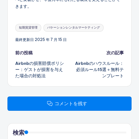
きます。
タ
短期賃貸管理
バケーションレンタルマーケティング
グ:
最終更新日 2025 年 7 月 15 日
投
前の投稿
次の記事
Airbnbの損害賠償ポリシ
Airbnbのハウスルール：
稿
ー：ゲストが損害を与え
必須ルール15選＋無料テ
た場合の対処法
ンプレート
ナ
ビ
ゲ
コメントを残す
ー
シ
検索