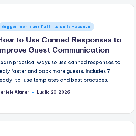
ubblicato
Suggerimenti per l'affitto delle vacanze
n
How to Use Canned Responses to
Improve Guest Communication
Learn practical ways to use canned responses to
reply faster and book more guests. Includes 7
ready-to-use templates and best practices.
aniele Altman
Luglio 20, 2026
ubblicato
da