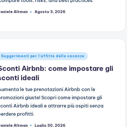
Compare tools, risks, and best practices.
aniele Altman
Agosto 3, 2026
ubblicato
da
ubblicato
Suggerimenti per l'affitto delle vacanze
n
Sconti Airbnb: come impostare gli
sconti ideali
Aumenta le tue prenotazioni Airbnb con le
promozioni giuste! Scopri come impostare gli
sconti Airbnb ideali e attrarre più ospiti senza
erdere profitti.
aniele Altman
Luglio 30, 2026
ubblicato