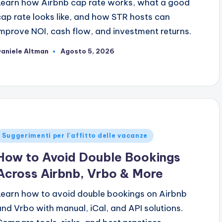
Learn how Airbnb cap rate works, what a good
cap rate looks like, and how STR hosts can
improve NOI, cash flow, and investment returns.
aniele Altman
Agosto 5, 2026
ubblicato
da
ubblicato
Suggerimenti per l'affitto delle vacanze
n
How to Avoid Double Bookings
Across Airbnb, Vrbo & More
Learn how to avoid double bookings on Airbnb
and Vrbo with manual, iCal, and API solutions.