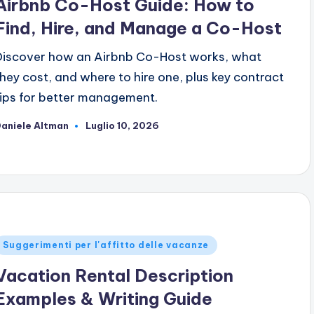
Airbnb Co-Host Guide: How to
Find, Hire, and Manage a Co-Host
Discover how an Airbnb Co-Host works, what
they cost, and where to hire one, plus key contract
tips for better management.
aniele Altman
Luglio 10, 2026
ubblicato
da
ubblicato
Suggerimenti per l'affitto delle vacanze
n
Vacation Rental Description
Examples & Writing Guide