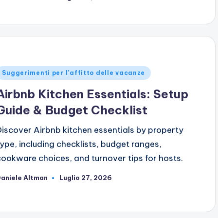
da
ubblicato
Suggerimenti per l'affitto delle vacanze
n
Airbnb Kitchen Essentials: Setup
Guide & Budget Checklist
Discover Airbnb kitchen essentials by property
type, including checklists, budget ranges,
cookware choices, and turnover tips for hosts.
aniele Altman
Luglio 27, 2026
ubblicato
da