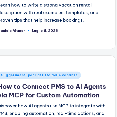
Learn how to write a strong vacation rental
description with real examples, templates, and
proven tips that help increase bookings.
aniele Altman
Luglio 6, 2026
ubblicato
da
ubblicato
Suggerimenti per l'affitto delle vacanze
n
How to Connect PMS to AI Agents
via MCP for Custom Automation
Discover how AI agents use MCP to integrate with
PMS, enabling automation, real-time actions, and