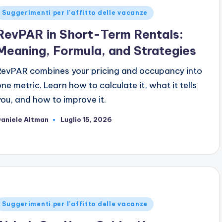
ubblicato
Suggerimenti per l'affitto delle vacanze
n
RevPAR in Short-Term Rentals:
Meaning, Formula, and Strategies
RevPAR combines your pricing and occupancy into
one metric. Learn how to calculate it, what it tells
you, and how to improve it.
aniele Altman
Luglio 15, 2026
ubblicato
da
ubblicato
Suggerimenti per l'affitto delle vacanze
n