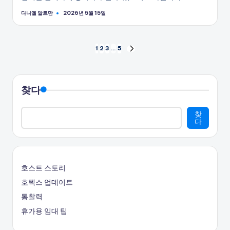
다니엘 알트만
2026년 5월 15일
게
시
자
글
1
2
3
…
5
다
음
페
페
이
이
찾다
지
지
찾
다
매
김
호스트 스토리
호텍스 업데이트
통찰력
휴가용 임대 팁