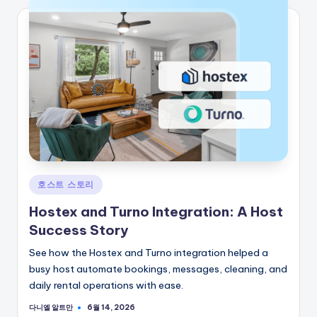
게
호스트 스토리
시
Hostex and Turno Integration: A Host
됨
Success Story
See how the Hostex and Turno integration helped a
busy host automate bookings, messages, cleaning, and
daily rental operations with ease.
다니엘 알트만
6월 14, 2026
게