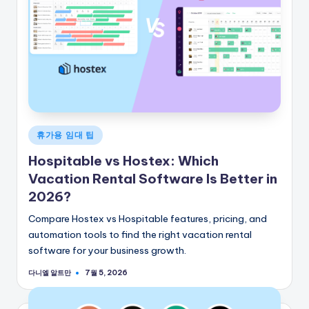
게
휴가용 임대 팁
시
Hospitable vs Hostex: Which
됨
Vacation Rental Software Is Better in
2026?
Compare Hostex vs Hospitable features, pricing, and
automation tools to find the right vacation rental
software for your business growth.
다니엘 알트만
7월 5, 2026
게
시
자