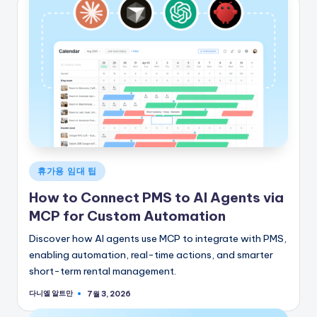
게
휴가용 임대 팁
시
How to Connect PMS to AI Agents via
됨
MCP for Custom Automation
Discover how AI agents use MCP to integrate with PMS,
enabling automation, real-time actions, and smarter
short-term rental management.
다니엘 알트만
7월 3, 2026
게
시
자