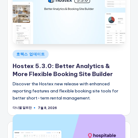
게
호텍스 업데이트
시
Hostex 5.3.0: Better Analytics &
됨
More Flexible Booking Site Builder
Discover the Hostex new release with enhanced
reporting features and flexible booking site tools for
better short-term rental management.
다니엘 알트만
7월 8, 2026
게
시
자