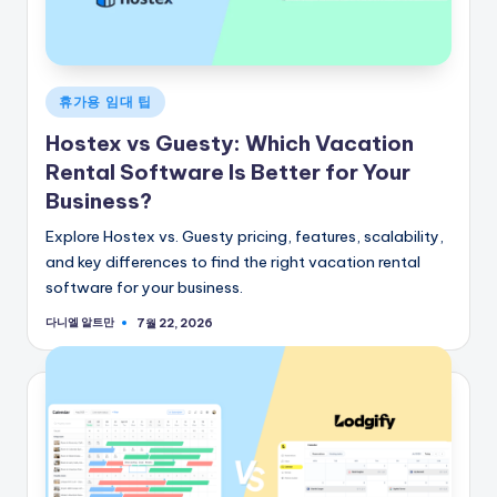
게
휴가용 임대 팁
시
Hostex vs Guesty: Which Vacation
됨
Rental Software Is Better for Your
Business?
Explore Hostex vs. Guesty pricing, features, scalability,
and key differences to find the right vacation rental
software for your business.
다니엘 알트만
7월 22, 2026
게
시
자