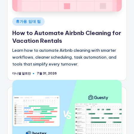
게
휴가용 임대 팁
시
How to Automate Airbnb Cleaning for
됨
Vacation Rentals
Learn how to automate Airbnb cleaning with smarter
workflows, cleaner scheduling, task automation, and
tools that simplify every turnover.
다니엘 알트만
7월 31, 2026
게
시
자