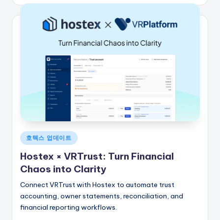
시
자
게
호텍스 업데이트
시
Hostex × VRTrust: Turn Financial
됨
Chaos into Clarity
Connect VRTrust with Hostex to automate trust
accounting, owner statements, reconciliation, and
financial reporting workflows.