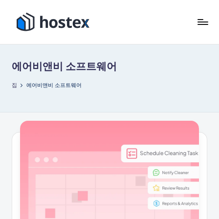
콘
텐
호
AI
츠
로
텍
로
휴
에어비앤비 소프트웨어
건
스
가
너
용
집
에어비앤비 소프트웨어
뛰
임
기
대
숙
소
를
자
동
화
하
세
요