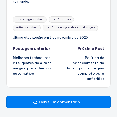
no mundo.
Etiquetas:
hospedagem airbnb
gestão airbnb
software airbnb
gestão de aluguer de curta duração
Última atualização em 3 de novembro de 2025
Navegação
Postagem anterior
Próximo Post
Melhores fechaduras
Política de
de
inteligentes do Airbnb:
cancelamento do
um guia para check-in
Booking.com: um guia
artigos
automático
completo para
anfitriões
Deixe um comentário