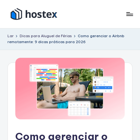
Pular
para
H
Coloque
o
seu
o
conteúdo
Lar
Dicas para Aluguel de Férias
Como gerenciar o Airbnb
aluguel
remotamente: 9 dicas práticas para 2026
s
de
férias
t
no
e
piloto
x
automático
com
IA
Como gerenciar o