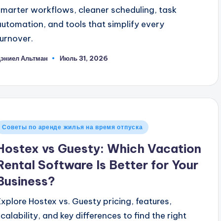
smarter workflows, cleaner scheduling, task
automation, and tools that simplify every
turnover.
эниел Альтман
Июль 31, 2026
апись
т
Опубликовано
Советы по аренде жилья на время отпуска
в
Hostex vs Guesty: Which Vacation
Rental Software Is Better for Your
Business?
Explore Hostex vs. Guesty pricing, features,
scalability, and key differences to find the right