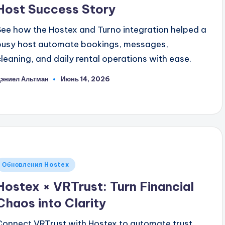
Host Success Story
See how the Hostex and Turno integration helped a
busy host automate bookings, messages,
cleaning, and daily rental operations with ease.
эниел Альтман
Июнь 14, 2026
апись
т
Опубликовано
Обновления Hostex
в
Hostex × VRTrust: Turn Financial
Chaos into Clarity
Connect VRTrust with Hostex to automate trust