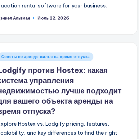
vacation rental software for your business.
эниел Альтман
Июль 22, 2026
апись
т
Опубликовано
Советы по аренде жилья на время отпуска
в
Lodgify против Hostex: какая
система управления
недвижимостью лучше подходит
для вашего объекта аренды на
время отпуска?
Explore Hostex vs. Lodgify pricing, features,
scalability, and key differences to find the right