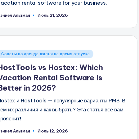
vacation rental software for your business.
эниел Альтман
Июль 21, 2026
апись
т
Опубликовано
Советы по аренде жилья на время отпуска
в
HostTools vs Hostex: Which
Vacation Rental Software Is
Better in 2026?
Hostex и HostTools — популярные варианты PMS. В
чем их различия и как выбрать? Эта статья все вам
прояснит!
эниел Альтман
Июль 12, 2026
апись
т