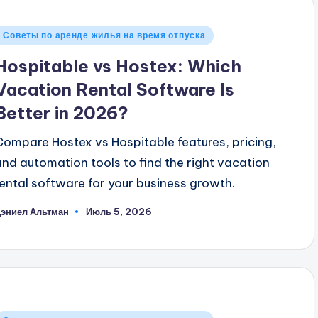
Опубликовано
Советы по аренде жилья на время отпуска
в
Hospitable vs Hostex: Which
Vacation Rental Software Is
Better in 2026?
Compare Hostex vs Hospitable features, pricing,
and automation tools to find the right vacation
rental software for your business growth.
эниел Альтман
Июль 5, 2026
апись
т