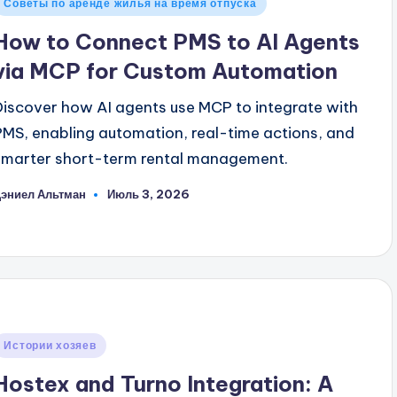
Опубликовано
Советы по аренде жилья на время отпуска
в
How to Connect PMS to AI Agents
via MCP for Custom Automation
Discover how AI agents use MCP to integrate with
PMS, enabling automation, real-time actions, and
smarter short-term rental management.
эниел Альтман
Июль 3, 2026
апись
т
Опубликовано
Истории хозяев
в
Hostex and Turno Integration: A