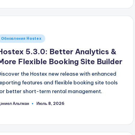
Опубликовано
Обновления Hostex
в
Hostex 5.3.0: Better Analytics &
More Flexible Booking Site Builder
Discover the Hostex new release with enhanced
reporting features and flexible booking site tools
for better short-term rental management.
эниел Альтман
Июль 8, 2026
апись
т