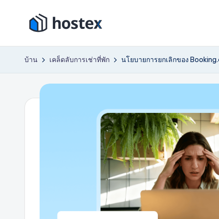
ข้าม
โ
ไป
ตั้ง
ที่
ค่า
ฮ
บ้าน
เคล็ดลับการเช่าที่พัก
นโยบายการยกเลิกของ Booking.com
เนื้อหา
การ
เ
เช่า
วัน
ท็
หยุด
ก
ของ
คุณ
ซ์
ให้
เป็น
ระบบ
อัตโนมัติ
ด้วย