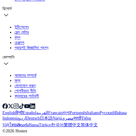
রিসোর্স
ইন্টিগ্রেশন
হেল্প সেন্টার
ব্লগ
চেঞ্জলগ
প্রায়শই জিজ্ঞাসিত প্রশ্ন
কোম্পানি
আমাদের সম্পর্কে
মূল্য
যোগাযোগ করুন
গোপনীয়তা নীতি
ব্যবহারের শর্তাবলী
English
हिन्दी
Español
العربية
Français
বাংলা
Português
Italiano
Русский
Bahasa
Indonesia
اردو
Deutsch
日本語
Naijá
مصري
मराठी
Tiếng
Việt
ไทย
తెలుగు
Hausa
Türkçe
한국어
繁體中文
简体中文
©2026 Hostex