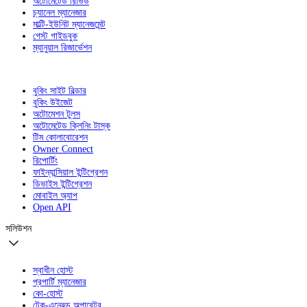
অটোমেটেড রিভিউ
চ্যানেল ম্যানেজার
মাল্টি-ইউনিট ম্যানেজমেন্ট
গেস্ট গাইডবুক
ম্যানুয়াল রিজার্ভেশন
বুকিং সাইট বিল্ডার
বুকিং উইজেট
অটোমেশন টুলস
অটোমেটেড ক্লিনিং টাস্ক
টিম কোলাবোরেশন
Owner Connect
রিপোর্টিং
ফাইন্যান্সিয়াল ইন্টিগ্রেশন
ডিভাইস ইন্টিগ্রেশন
মোবাইল অ্যাপ
Open API
সলিউশন
স্বাধীন হোস্ট
প্রপার্টি ম্যানেজার
কো-হোস্ট
টেক-এনেবল্ড অপারেটর