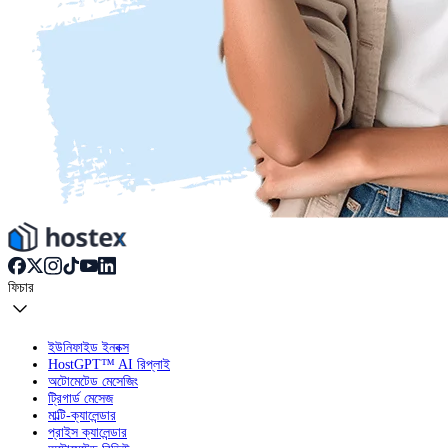
ফিচার
ইউনিফাইড ইনবক্স
HostGPT™ AI রিপ্লাই
অটোমেটেড মেসেজিং
ট্রিগার্ড মেসেজ
মাল্টি-ক্যালেন্ডার
প্রাইস ক্যালেন্ডার