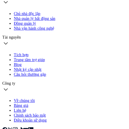
Chủ nhà độc lập
Nhà quản lý bất động sản
Đồng quản lý
Nhà vận hành công nghệ
Tài nguyên
Tích hợp
Trung tâm trợ giúp
Blog
Nhật ký cập nhật
Câu hỏi thường gặp
Công ty
Về chúng tôi
Bảng giá
Liên hệ
Chính sách bảo mật
Điều khoản sử dụng