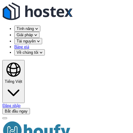
Tính năng
Giải pháp
Tài nguyên
Bảng giá
Về chúng tôi
Tiếng Việt
Đăng nhập
Bắt đầu ngay