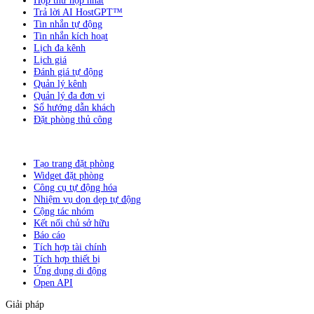
Hộp thư hợp nhất
Trả lời AI HostGPT™
Tin nhắn tự động
Tin nhắn kích hoạt
Lịch đa kênh
Lịch giá
Đánh giá tự động
Quản lý kênh
Quản lý đa đơn vị
Sổ hướng dẫn khách
Đặt phòng thủ công
Tạo trang đặt phòng
Widget đặt phòng
Công cụ tự động hóa
Nhiệm vụ dọn dẹp tự động
Cộng tác nhóm
Kết nối chủ sở hữu
Báo cáo
Tích hợp tài chính
Tích hợp thiết bị
Ứng dụng di động
Open API
Giải pháp