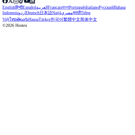
English
हिन्दी
Español
العربية
Français
বাংলা
Português
Italiano
Русский
Bahasa
Indonesia
اردو
Deutsch
日本語
Naijá
مصري
मराठी
Tiếng
Việt
ไทย
తెలుగు
Hausa
Türkçe
한국어
繁體中文
简体中文
©2026 Hostex