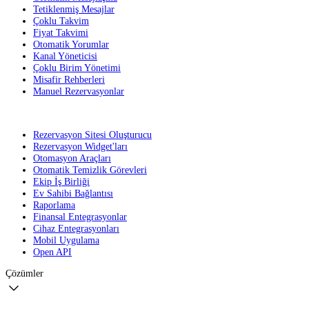
Tetiklenmiş Mesajlar
Çoklu Takvim
Fiyat Takvimi
Otomatik Yorumlar
Kanal Yöneticisi
Çoklu Birim Yönetimi
Misafir Rehberleri
Manuel Rezervasyonlar
Rezervasyon Sitesi Oluşturucu
Rezervasyon Widget'ları
Otomasyon Araçları
Otomatik Temizlik Görevleri
Ekip İş Birliği
Ev Sahibi Bağlantısı
Raporlama
Finansal Entegrasyonlar
Cihaz Entegrasyonları
Mobil Uygulama
Open API
Çözümler