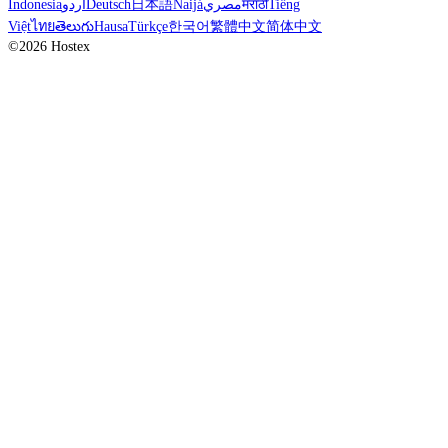
Indonesia
اردو
Deutsch
日本語
Naijá
مصري
मराठी
Tiếng
Việt
ไทย
తెలుగు
Hausa
Türkçe
한국어
繁體中文
简体中文
©2026 Hostex