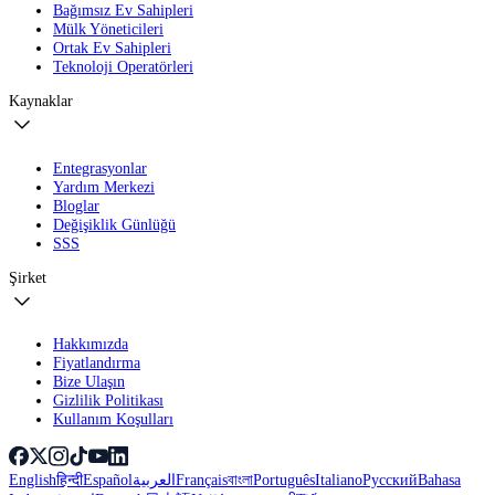
Bağımsız Ev Sahipleri
Mülk Yöneticileri
Ortak Ev Sahipleri
Teknoloji Operatörleri
Kaynaklar
Entegrasyonlar
Yardım Merkezi
Bloglar
Değişiklik Günlüğü
SSS
Şirket
Hakkımızda
Fiyatlandırma
Bize Ulaşın
Gizlilik Politikası
Kullanım Koşulları
English
हिन्दी
Español
العربية
Français
বাংলা
Português
Italiano
Русский
Bahasa