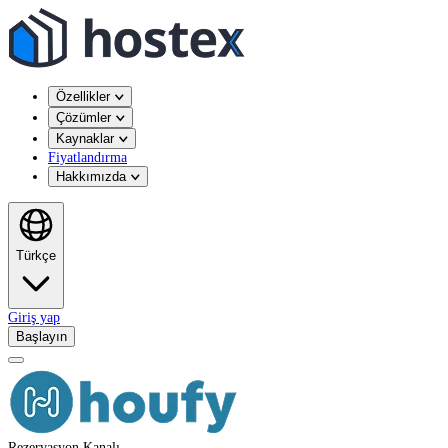
Özellikler
Çözümler
Kaynaklar
Fiyatlandırma
Hakkımızda
Türkçe
Giriş yap
Başlayın
Rezervasyon Kanalı