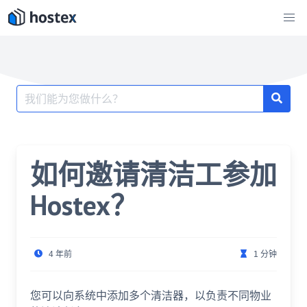
跳
至
内
容
搜
索：
如何邀请清洁工参加
Hostex？
4 年前
1 分钟
您可以向系统中添加多个清洁器，以负责不同物业