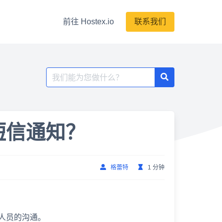
前往 Hostex.io
联系我们
搜
索：
短信通知？
格蕾特
1 分钟
。
人员的沟通。