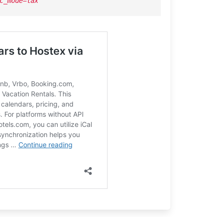
c_mode=lax