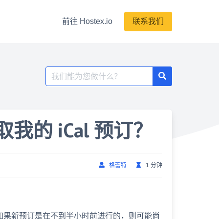
前往 Hostex.io
联系我们
搜
索：
取我的 iCal 预订？
格蕾特
1 分钟
数据。如果新预订是在不到半小时前进行的，则可能尚