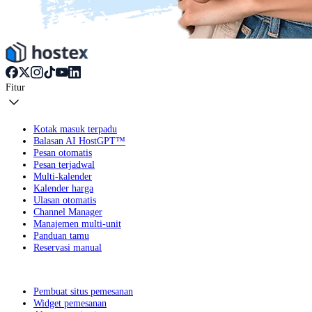
Fitur
Kotak masuk terpadu
Balasan AI HostGPT™
Pesan otomatis
Pesan terjadwal
Multi-kalender
Kalender harga
Ulasan otomatis
Channel Manager
Manajemen multi-unit
Panduan tamu
Reservasi manual
Pembuat situs pemesanan
Widget pemesanan