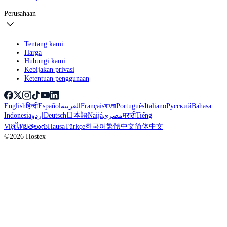
Perusahaan
Tentang kami
Harga
Hubungi kami
Kebijakan privasi
Ketentuan penggunaan
English
हिन्दी
Español
العربية
Français
বাংলা
Português
Italiano
Русский
Bahasa
Indonesia
اردو
Deutsch
日本語
Naijá
مصري
मराठी
Tiếng
Việt
ไทย
తెలుగు
Hausa
Türkçe
한국어
繁體中文
简体中文
©2026 Hostex