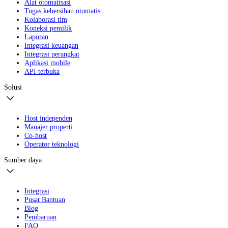
Alat otomatisasi
Tugas kebersihan otomatis
Kolaborasi tim
Koneksi pemilik
Laporan
Integrasi keuangan
Integrasi perangkat
Aplikasi mobile
API terbuka
Solusi
Host independen
Manajer properti
Co-host
Operator teknologi
Sumber daya
Integrasi
Pusat Bantuan
Blog
Pembaruan
FAQ