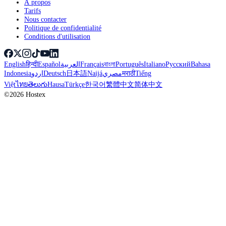
À propos
Tarifs
Nous contacter
Politique de confidentialité
Conditions d'utilisation
English
हिन्दी
Español
العربية
Français
বাংলা
Português
Italiano
Русский
Bahasa
Indonesia
اردو
Deutsch
日本語
Naijá
مصري
मराठी
Tiếng
Việt
ไทย
తెలుగు
Hausa
Türkçe
한국어
繁體中文
简体中文
©2026 Hostex