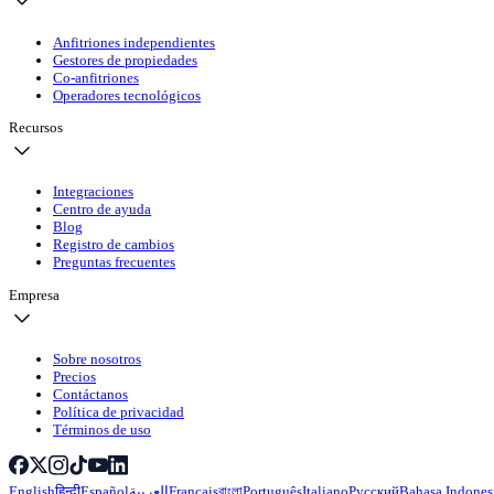
Anfitriones independientes
Gestores de propiedades
Co-anfitriones
Operadores tecnológicos
Recursos
Integraciones
Centro de ayuda
Blog
Registro de cambios
Preguntas frecuentes
Empresa
Sobre nosotros
Precios
Contáctanos
Política de privacidad
Términos de uso
English
हिन्दी
Español
العربية
Français
বাংলা
Português
Italiano
Русский
Bahasa Indones