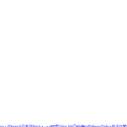
ia
اردو
Deutsch
日本語
Naijá
مصري
मराठी
Tiếng Việt
ไทย
తెలుగు
Hausa
Türkçe
한국어
繁