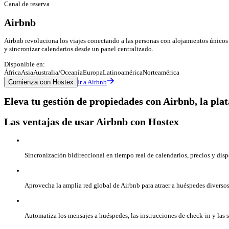
Canal de reserva
Airbnb
Airbnb revoluciona los viajes conectando a las personas con alojamientos únicos 
y sincronizar calendarios desde un panel centralizado.
Disponible en:
África
Asia
Australia/Oceanía
Europa
Latinoamérica
Norteamérica
Comienza con Hostex
Ir a Airbnb
Eleva tu gestión de propiedades con Airbnb, la pla
Las ventajas de usar Airbnb con Hostex
Sincronización bidireccional en tiempo real de calendarios, precios y disp
Aprovecha la amplia red global de Airbnb para atraer a huéspedes diversos
Automatiza los mensajes a huéspedes, las instrucciones de check-in y las 