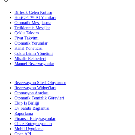
Birleşik Gelen Kutusu
HostGPT™ AI Yanıtları
Otomatik Mesajlaşma
Tetiklenmiş Mesajlar
Çoklu Takvim
Fiyat Takvimi
Otomatik Yorumlar
Kanal Yöneticisi
Çoklu Birim Yönetimi
Misafir Rehberleri
Manuel Rezervasyonlar
Rezervasyon Sitesi Oluşturucu
Rezervasyon Widget'ları
Otomasyon Araçları
Otomatik Temizlik Görevleri
Ekip İş Birliği
Ev Sahibi Bağlantısı
Raporlama
Finansal Entegrasyonlar
Cihaz Entegrasyonları
Mobil Uygulama
Open API