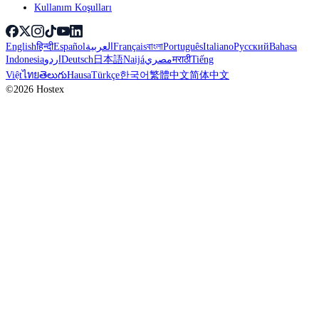
Kullanım Koşulları
English
हिन्दी
Español
العربية
Français
বাংলা
Português
Italiano
Русский
Bahasa
Indonesia
اردو
Deutsch
日本語
Naijá
مصري
मराठी
Tiếng
Việt
ไทย
తెలుగు
Hausa
Türkçe
한국어
繁體中文
简体中文
©2026 Hostex