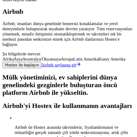
Airbnb
Airbnb, insanları dünya genelinde benzersiz konaklamalar ve yerel
deneyimlerle buluşturarak seyahatte devrim yaratıyor. Tüm rezervasyonları
yönetmek, misafir iletişimini otomatikleştirmek ve takvimleri tek bir
merkezi panodan senkronize etmek için Airbnb ilanlarınızı Hostex'e
bağlayın.
Şu bölgelerde mevcut:
Afrika
Asya
Avustralya/Okyanusya
Avrupa
Latin Amerika
Kuzey Amerika
Airbnb sayfasına git
Hostex ile başlayın
Mülk yönetiminizi, ev sahiplerini dünya
genelindeki gezginlerle buluşturan öncü
platform Airbnb ile yükseltin.
Airbnb'yi Hostex ile kullanmanın avantajları
Airbnb ile Hostex arasında takvimlerin, fiyatlandırmanın ve
müsaitliğin gerçek zamanlı çift yönlü senkronizasyonu; artık çifte