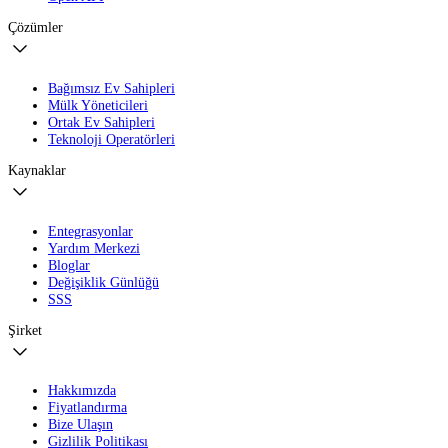
Çözümler
Bağımsız Ev Sahipleri
Mülk Yöneticileri
Ortak Ev Sahipleri
Teknoloji Operatörleri
Kaynaklar
Entegrasyonlar
Yardım Merkezi
Bloglar
Değişiklik Günlüğü
SSS
Şirket
Hakkımızda
Fiyatlandırma
Bize Ulaşın
Gizlilik Politikası