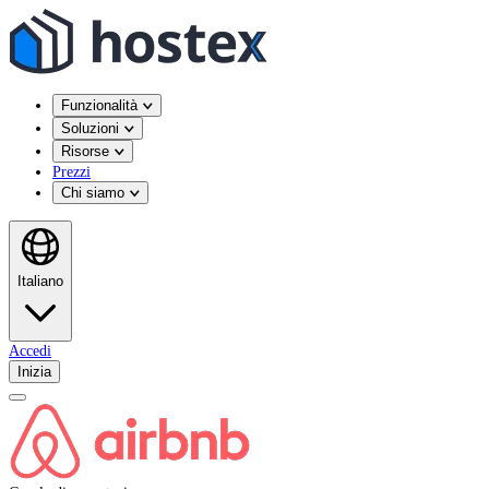
Funzionalità
Soluzioni
Risorse
Prezzi
Chi siamo
Italiano
Accedi
Inizia