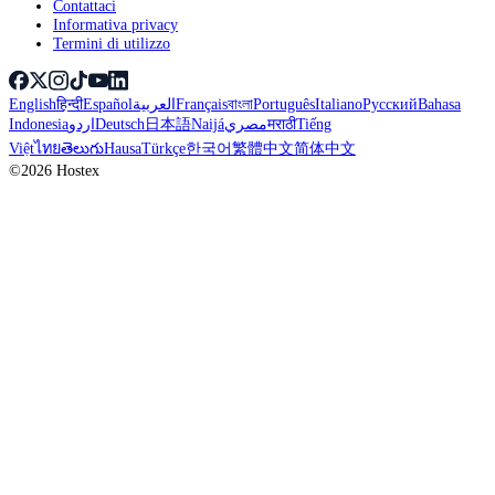
Contattaci
Informativa privacy
Termini di utilizzo
English
हिन्दी
Español
العربية
Français
বাংলা
Português
Italiano
Русский
Bahasa
Indonesia
اردو
Deutsch
日本語
Naijá
مصري
मराठी
Tiếng
Việt
ไทย
తెలుగు
Hausa
Türkçe
한국어
繁體中文
简体中文
©2026 Hostex