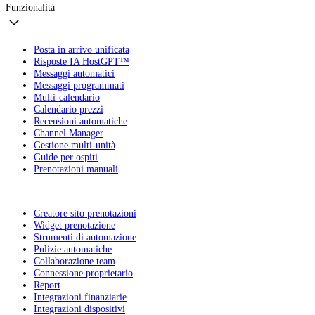
Funzionalità
Posta in arrivo unificata
Risposte IA HostGPT™
Messaggi automatici
Messaggi programmati
Multi-calendario
Calendario prezzi
Recensioni automatiche
Channel Manager
Gestione multi-unità
Guide per ospiti
Prenotazioni manuali
Creatore sito prenotazioni
Widget prenotazione
Strumenti di automazione
Pulizie automatiche
Collaborazione team
Connessione proprietario
Report
Integrazioni finanziarie
Integrazioni dispositivi