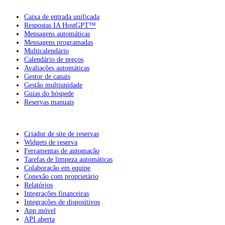
Caixa de entrada unificada
Respostas IA HostGPT™
Mensagens automáticas
Mensagens programadas
Multicalendário
Calendário de preços
Avaliações automáticas
Gestor de canais
Gestão multiunidade
Guias do hóspede
Reservas manuais
Criador de site de reservas
Widgets de reserva
Ferramentas de automação
Tarefas de limpeza automáticas
Colaboração em equipe
Conexão com proprietário
Relatórios
Integrações financeiras
Integrações de dispositivos
App móvel
API aberta