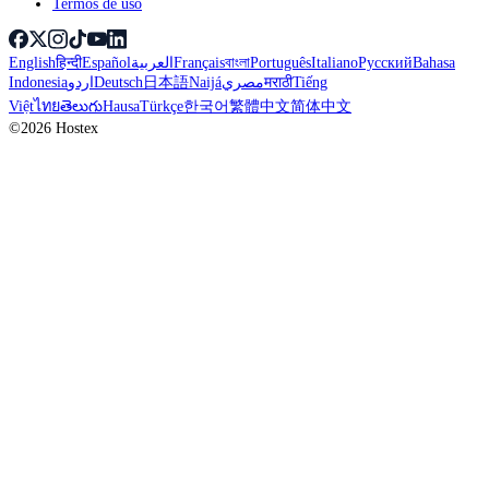
Termos de uso
English
हिन्दी
Español
العربية
Français
বাংলা
Português
Italiano
Русский
Bahasa
Indonesia
اردو
Deutsch
日本語
Naijá
مصري
मराठी
Tiếng
Việt
ไทย
తెలుగు
Hausa
Türkçe
한국어
繁體中文
简体中文
©2026 Hostex