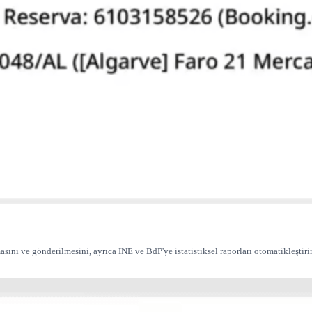
ı ve gönderilmesini, ayrıca INE ve BdP'ye istatistiksel raporları otomatikleştirir. İ