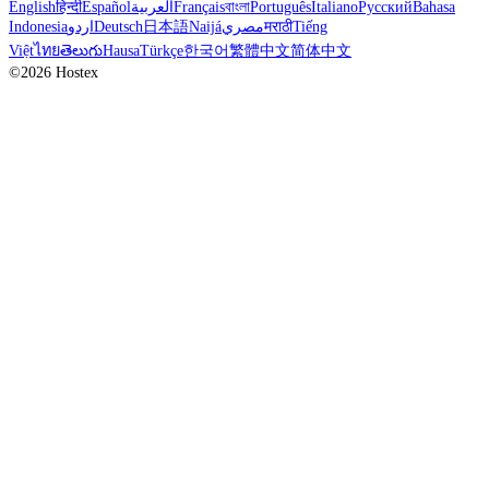
English
हिन्दी
Español
العربية
Français
বাংলা
Português
Italiano
Русский
Bahasa
Indonesia
اردو
Deutsch
日本語
Naijá
مصري
मराठी
Tiếng
Việt
ไทย
తెలుగు
Hausa
Türkçe
한국어
繁體中文
简体中文
©2026 Hostex