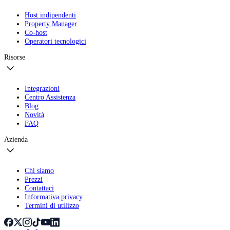
Host indipendenti
Property Manager
Co-host
Operatori tecnologici
Risorse
Integrazioni
Centro Assistenza
Blog
Novità
FAQ
Azienda
Chi siamo
Prezzi
Contattaci
Informativa privacy
Termini di utilizzo