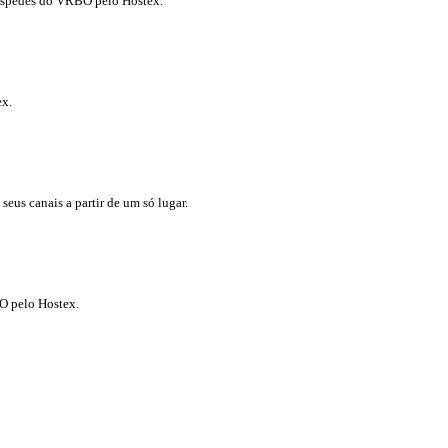
hóspedes do VRBO pelo Hostex.
ex.
eus canais a partir de um só lugar.
O pelo Hostex.