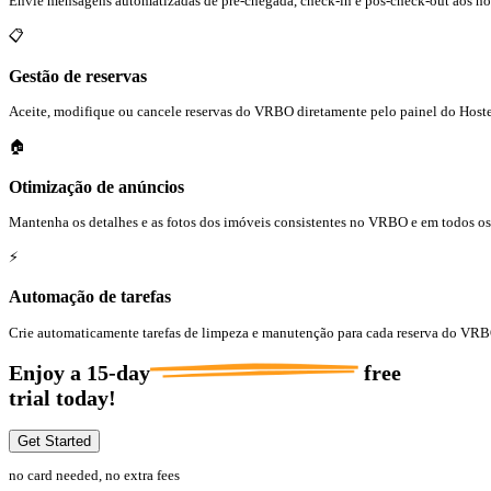
Envie mensagens automatizadas de pré-chegada, check-in e pós-check-out aos 
📋
Gestão de reservas
Aceite, modifique ou cancele reservas do VRBO diretamente pelo painel do Host
🏠
Otimização de anúncios
Mantenha os detalhes e as fotos dos imóveis consistentes no VRBO e em todos os s
⚡
Automação de tarefas
Crie automaticamente tarefas de limpeza e manutenção para cada reserva do VRB
Enjoy a
15-day
free
trial today!
Get Started
no card needed, no extra fees