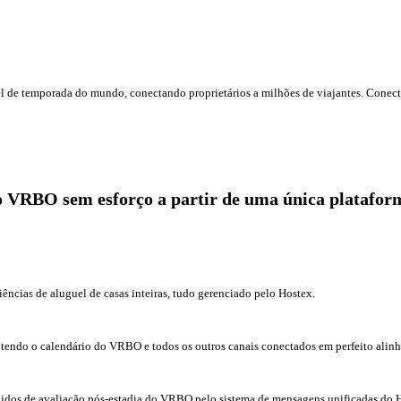
l de temporada do mundo, conectando proprietários a milhões de viajantes. Conect
o VRBO sem esforço a partir de uma única platafor
ncias de aluguel de casas inteiras, tudo gerenciado pelo Hostex.
antendo o calendário do VRBO e todos os outros canais conectados em perfeito alin
didos de avaliação pós-estadia do VRBO pelo sistema de mensagens unificadas do 