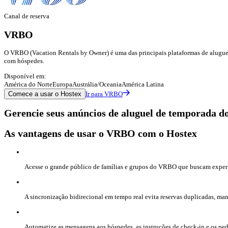
Canal de reserva
VRBO
O VRBO (Vacation Rentals by Owner) é uma das principais plataformas de alugue
com hóspedes.
Disponível em:
América do Norte
Europa
Austrália/Oceania
América Latina
Comece a usar o Hostex
Ir para VRBO
Gerencie seus anúncios de aluguel de temporada d
As vantagens de usar o VRBO com o Hostex
Acesse o grande público de famílias e grupos do VRBO que buscam experiê
A sincronização bidirecional em tempo real evita reservas duplicadas, m
Automatize as mensagens aos hóspedes, as instruções de check-in e os pe