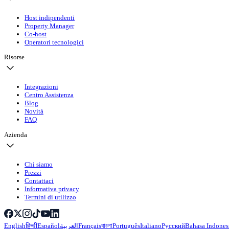
Host indipendenti
Property Manager
Co-host
Operatori tecnologici
Risorse
Integrazioni
Centro Assistenza
Blog
Novità
FAQ
Azienda
Chi siamo
Prezzi
Contattaci
Informativa privacy
Termini di utilizzo
English
हिन्दी
Español
العربية
Français
বাংলা
Português
Italiano
Русский
Bahasa Indones