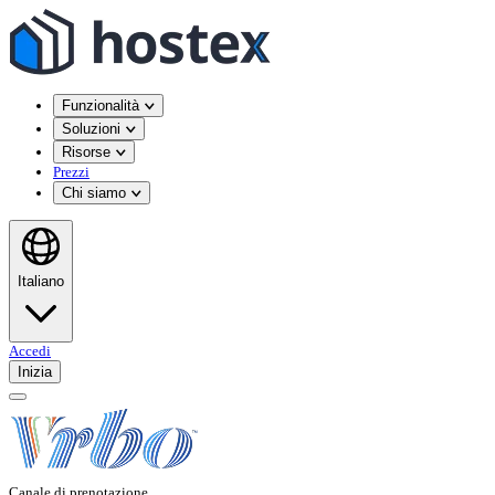
Funzionalità
Soluzioni
Risorse
Prezzi
Chi siamo
Italiano
Accedi
Inizia
Canale di prenotazione