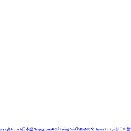
ia
اردو
Deutsch
日本語
Naijá
مصري
मराठी
Tiếng Việt
ไทย
తెలుగు
Hausa
Türkçe
한국어
繁