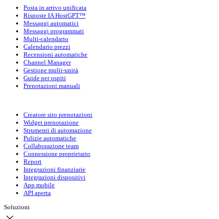
Posta in arrivo unificata
Risposte IA HostGPT™
Messaggi automatici
Messaggi programmati
Multi-calendario
Calendario prezzi
Recensioni automatiche
Channel Manager
Gestione multi-unità
Guide per ospiti
Prenotazioni manuali
Creatore sito prenotazioni
Widget prenotazione
Strumenti di automazione
Pulizie automatiche
Collaborazione team
Connessione proprietario
Report
Integrazioni finanziarie
Integrazioni dispositivi
App mobile
API aperta
Soluzioni