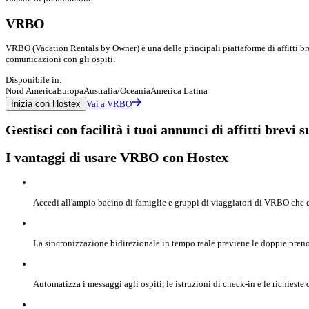
VRBO
VRBO (Vacation Rentals by Owner) è una delle principali piattaforme di affitti br
comunicazioni con gli ospiti.
Disponibile in:
Nord America
Europa
Australia/Oceania
America Latina
Inizia con Hostex
Vai a VRBO
Gestisci con facilità i tuoi annunci di affitti bre
I vantaggi di usare VRBO con Hostex
Accedi all'ampio bacino di famiglie e gruppi di viaggiatori di VRBO che cer
La sincronizzazione bidirezionale in tempo reale previene le doppie prenot
Automatizza i messaggi agli ospiti, le istruzioni di check-in e le richiest