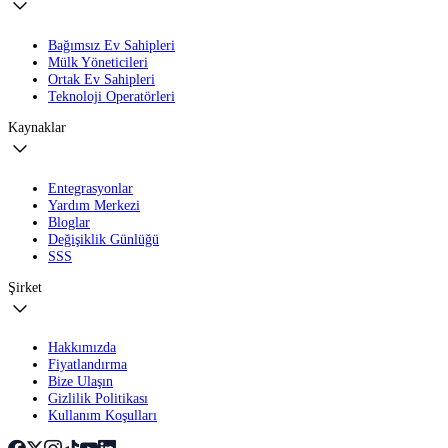
Bağımsız Ev Sahipleri
Mülk Yöneticileri
Ortak Ev Sahipleri
Teknoloji Operatörleri
Kaynaklar
Entegrasyonlar
Yardım Merkezi
Bloglar
Değişiklik Günlüğü
SSS
Şirket
Hakkımızda
Fiyatlandırma
Bize Ulaşın
Gizlilik Politikası
Kullanım Koşulları