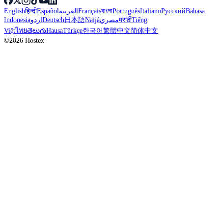
English
हिन्दी
Español
العربية
Français
বাংলা
Português
Italiano
Русский
Bahasa
Indonesia
اردو
Deutsch
日本語
Naijá
مصري
मराठी
Tiếng
Việt
ไทย
తెలుగు
Hausa
Türkçe
한국어
繁體中文
简体中文
©2026 Hostex