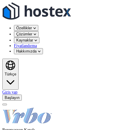
Özellikler
Çözümler
Kaynaklar
Fiyatlandırma
Hakkımızda
Türkçe
Giriş yap
Başlayın
Rezervasyon Kanalı