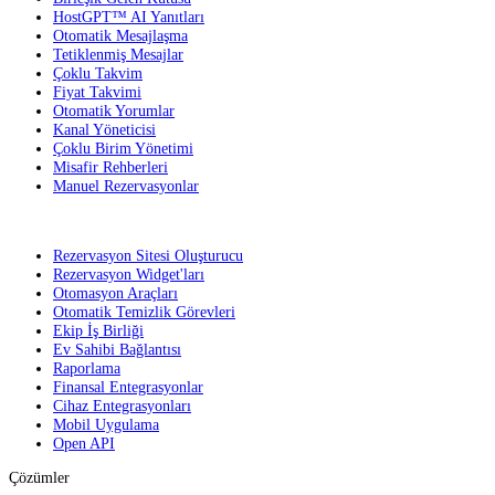
HostGPT™ AI Yanıtları
Otomatik Mesajlaşma
Tetiklenmiş Mesajlar
Çoklu Takvim
Fiyat Takvimi
Otomatik Yorumlar
Kanal Yöneticisi
Çoklu Birim Yönetimi
Misafir Rehberleri
Manuel Rezervasyonlar
Rezervasyon Sitesi Oluşturucu
Rezervasyon Widget'ları
Otomasyon Araçları
Otomatik Temizlik Görevleri
Ekip İş Birliği
Ev Sahibi Bağlantısı
Raporlama
Finansal Entegrasyonlar
Cihaz Entegrasyonları
Mobil Uygulama
Open API
Çözümler