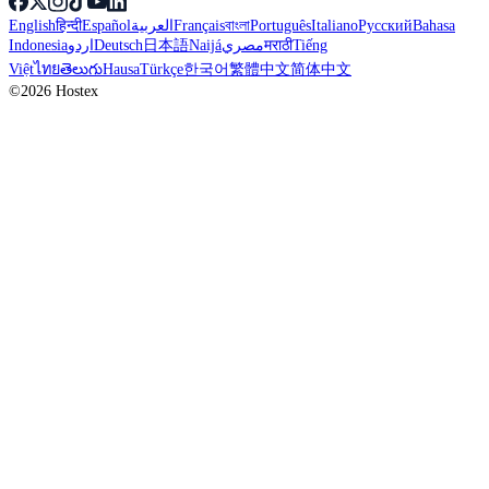
English
हिन्दी
Español
العربية
Français
বাংলা
Português
Italiano
Русский
Bahasa
Indonesia
اردو
Deutsch
日本語
Naijá
مصري
मराठी
Tiếng
Việt
ไทย
తెలుగు
Hausa
Türkçe
한국어
繁體中文
简体中文
©2026 Hostex