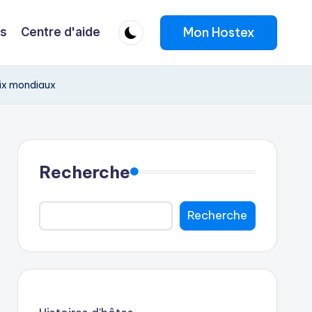
Mon Hostex
fs
Centre d'aide
hoix mondiaux
Recherche
Recherche