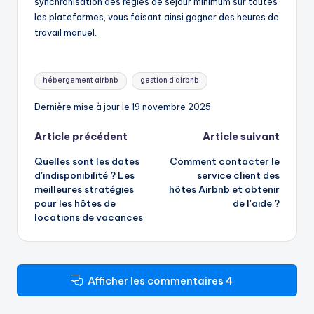
synchronisation des règles de séjour minimum sur toutes
les plateformes, vous faisant ainsi gagner des heures de
travail manuel.
Mots
hébergement airbnb
gestion d'airbnb
clés:
Dernière mise à jour le 19 novembre 2025
Navigation
Article précédent
Article suivant
Quelles sont les dates
Comment contacter le
des
d'indisponibilité ? Les
service client des
meilleures stratégies
hôtes Airbnb et obtenir
articles
pour les hôtes de
de l'aide ?
locations de vacances
Afficher les commentaires 4