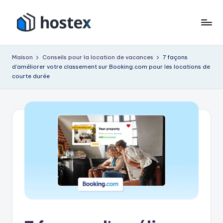
Accéder
au
H
Mettez
contenu
votre
o
Maison
Conseils pour la location de vacances
7 façons
location
d'améliorer votre classement sur Booking.com pour les locations de
s
de
courte durée
vacances
t
en
e
pilotage
x
automatique
avec
l'IA