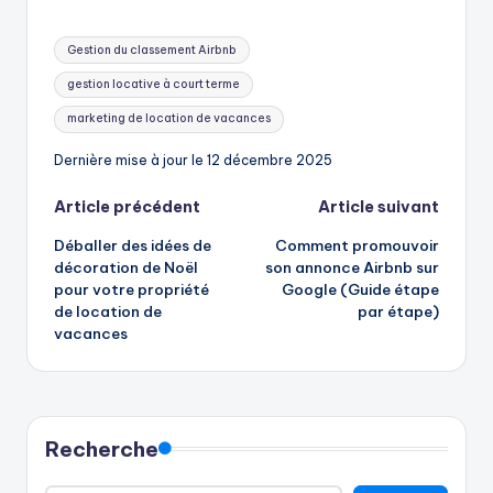
Mots
Gestion du classement Airbnb
clés:
gestion locative à court terme
marketing de location de vacances
Dernière mise à jour le 12 décembre 2025
Navigation
Article précédent
Article suivant
Déballer des idées de
Comment promouvoir
des
décoration de Noël
son annonce Airbnb sur
pour votre propriété
Google (Guide étape
articles
de location de
par étape)
vacances
Recherche