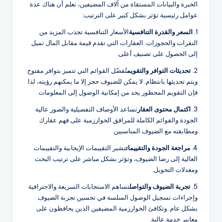
الخبرة والبيانات المستقاة من آلاف المضيفين، نعلم أن هناك عدة
عوامل رئيسية تؤثر بشكل كبير على الترتيب:
1.
السعر والقدرة التنافسية
الأسعار التنافسية تجذب المزيد من
النقرات والحجوزات. العقارات التي تقدم قيمة مقابل المال تميل
إلى الحصول على تصنيف أعلى.
2.
تحديثات التوافر والتقويم
تُفضّل القوائم التي تتميز بتوافر مفتوح
ويتم تحديثها بانتظام. لا يمكن للضيوف حجز إلا ما يمكنهم رؤيته، لذا
فإن التقويم المحظور يحد من إمكانية الوصول إلى المعلومات.
3.
اكتمال محتوى العقار
تساعد الأوصاف التفصيلية والصور عالية
الجودة والقوائم الكاملة للمرافق الخوارزمية على فهم عقارك
ومطابقته مع الضيوف المناسبين.
4.
مراجعة الجودة والتقييمات
تشير التقييمات الإيجابية والتقييمات
العالية إلى رضا الضيوف، وتؤثر بشكل مباشر على ترتيب البحث
ومعدلات التحويل.
5.
تجربة الضيوف والتواصل
تساهم الاستجابات السريعة والاحترافية
وإجراءات تسجيل الوصول السلسة في تحسين تجربة الضيوف
بشكل عام. وتكافئ الخوارزمية المضيفين الذين يحافظون على
معايير خدمة عالية.