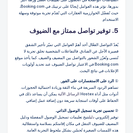
بدورها، تؤثر هذه العوامل إيجابًا على ترتيبك في Booking.com،
حيث تُفضّل الخوارزمية العقارات التي تُقدّم تجربة موثوقة وسهلة
الاستخدام.
5. توفير تواصل ممتاز مع الضيوف
يُعدّ التواصل الفعّال أحد أهمّ العوامل التي تميّز تأجير الشقق
قصيرة الأجل عن الفنادق. فالتفاعلات الشخصية تخلق تجربة لا
تُنسى وتُعزّز الشعور بالتواصل بين المضيف والضيف. كما يأخذ موقع
Booking.com في الاعتبار تواصل الضيوف عند تحديد أولويات
الإعلانات في نتائج البحث.
①
الرد على الاستفسارات على الفور.
تساهم الردود السريعة في بناء الثقة وزيادة احتمالية الحجوزات.
أدوات مثل أداة Hostex
الرسائل الآلية
يمكن أن يساعد ذلك في
الحفاظ على أوقات استجابة سريعة دون إضافة عمل إضافي.
②
تحسين تجربة تسجيل الوصول الذاتي.
توفير إلكتروني
دليل
تتيح تعليمات تسجيل الوصول المفصلة ودليل
المضيف للضيوف التنقل في مكان إقامتكم بسلاسة واستقلالية.
هذه اللمسات الصغيرة تُحسّن بشكل ملحوظ التجربة العامة.