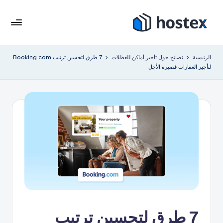
لتجاوز
لى
هو
ضع
لمحتوى
إيجار
ست
الرئيسية
نصائح حول تأجير أماكن للعطلات
7 طرق لتحسين ترتيب Booking.com
عطلتك
لتأجير العقارات قصيرة الأجل
ك
على
الطيار
س
الآلي
باستخدام
الذكاء
الاصطناعي
7 طرق لتحسين ترتيب