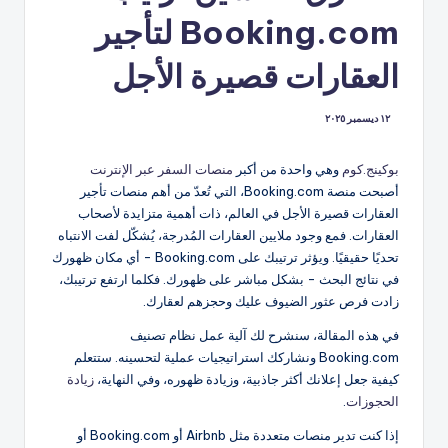
Booking.com لتأجير
العقارات قصيرة الأجل
١٢ ديسمبر ٢٠٢٥
بوكينج.كوم
وهي واحدة من أكبر
منصات السفر عبر الإنترنت
أصبحت منصة Booking.com، التي تُعدّ من أهم منصات تأجير
العقارات قصيرة الأجل في العالم، ذات أهمية متزايدة لأصحاب
العقارات. فمع وجود ملايين العقارات المُدرجة، يُشكّل لفت الانتباه
تحديًا حقيقيًا. ويؤثر ترتيبك على Booking.com - أي مكان ظهورك
في نتائج البحث - بشكل مباشر على ظهورك. فكلما ارتفع ترتيبك،
زادت فرص عثور الضيوف عليك وحجزهم لعقارك.
في هذه المقالة، سنشرح لك آلية عمل نظام تصنيف
Booking.com ونشاركك استراتيجيات عملية لتحسينه. ستتعلم
كيفية جعل إعلانك أكثر جاذبية، وزيادة ظهوره، وفي النهاية،
زيادة
الحجوزات
.
إذا كنت تدير منصات متعددة مثل Airbnb أو Booking.com أو