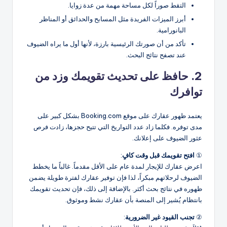
التقط صوراً لكل مساحة مهمة من عدة زوايا.
أبرز الميزات الفريدة مثل المسابح والحدائق أو المناظر
البانورامية.
تأكد من أن صورتك الرئيسية بارزة، لأنها أول ما يراه الضيوف
عند تصفح نتائج البحث.
2. حافظ على تحديث تقويمك وزد من
توافرك
يعتمد ظهور عقارك على موقع Booking.com بشكل كبير على
مدى توفره. فكلما زاد عدد التواريخ التي تتيح حجزها، زادت فرص
عثور الضيوف على إعلانك.
①
افتح تقويمك قبل وقت كافٍ
:
اعرض عقارك للإيجار لمدة عام على الأقل مقدماً. غالباً ما يخطط
الضيوف لرحلاتهم مبكراً، لذا فإن توفير عقارك لفترة طويلة يضمن
ظهوره في نتائج بحث أكثر. بالإضافة إلى ذلك، فإن تحديث تقويمك
بانتظام يُشير إلى المنصة بأن عقارك نشط وموثوق.
②
تجنب القيود غير الضرورية
: