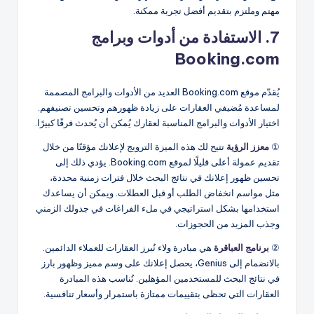
مهتم وملتزم بتقديم أفضل تجربة ممكنة.
7. الاستفادة من أدوات وبرامج
Booking.com
يُقدّم موقع Booking.com العديد من الأدوات والبرامج المصممة
لمساعدة مُضيفي العقارات على زيادة ظهورهم وتحسين تصنيفهم.
اختيار الأدوات والبرامج المناسبة لعقارك يُمكن أن يُحدث فرقًا كبيرًا.
①
معزز الرؤية
تتيح لك هذه الميزة الترويج لإعلانك مؤقتًا من خلال
تقديم عمولة أعلى قليلًا لموقع Booking.com. يؤدي ذلك إلى
تحسين ظهور إعلانك في نتائج البحث خلال فترات زمنية محددة،
مثل مواسم انخفاض الطلب أو قبل العطلات. ويمكن أن يساعدك
استخدامها بشكل استراتيجي في ملء الفراغات في جدولك الزمني
وجذب المزيد من الحجوزات.
②
برنامج العباقرة
هي مبادرة ولاء تُبرز العقارات للعملاء الدائمين.
بالانضمام إلى Genius، يحصل إعلانك على وسم مميز وظهور بارز
في نتائج البحث للمستخدمين المؤهلين. تُناسب هذه المبادرة
العقارات التي تحظى بتقييمات ممتازة باستمرار وأسعار تنافسية.