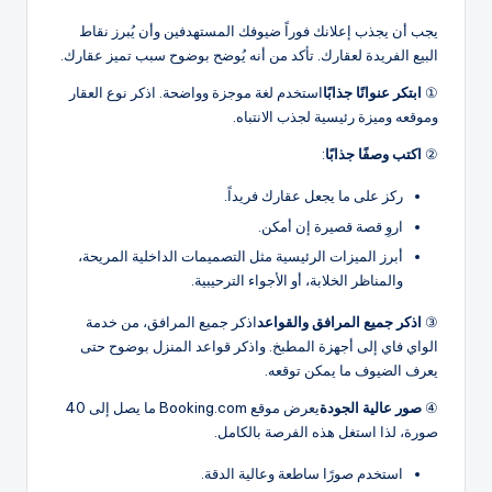
يجب أن يجذب إعلانك فوراً ضيوفك المستهدفين وأن يُبرز نقاط
البيع الفريدة لعقارك. تأكد من أنه يُوضح بوضوح سبب تميز عقارك.
①
ابتكر عنوانًا جذابًا
استخدم لغة موجزة وواضحة. اذكر نوع العقار
وموقعه وميزة رئيسية لجذب الانتباه.
②
اكتب وصفًا جذابًا
:
ركز على ما يجعل عقارك فريداً.
اروِ قصة قصيرة إن أمكن.
أبرز الميزات الرئيسية مثل التصميمات الداخلية المريحة،
والمناظر الخلابة، أو الأجواء الترحيبية.
③
اذكر جميع المرافق والقواعد
اذكر جميع المرافق، من خدمة
الواي فاي إلى أجهزة المطبخ. واذكر قواعد المنزل بوضوح حتى
يعرف الضيوف ما يمكن توقعه.
④
صور عالية الجودة
يعرض موقع Booking.com ما يصل إلى 40
صورة، لذا استغل هذه الفرصة بالكامل.
استخدم صورًا ساطعة وعالية الدقة.