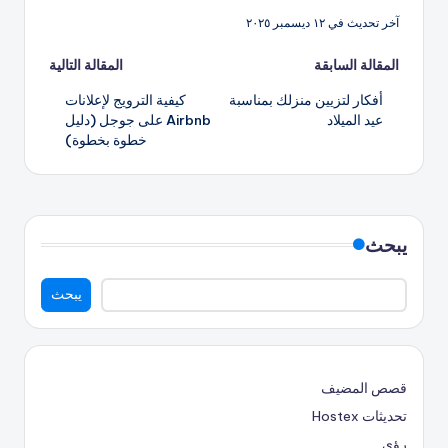
آخر تحديث في ١٢ ديسمبر ٢٠٢٥
تصفّح
المقالة السابقة
المقالة التالية
أفكار لتزيين منزلك بمناسبة
كيفية الترويج لإعلانات
المقالات
عيد الميلاد
Airbnb على جوجل (دليل
خطوة بخطوة)
يبحث
يبحث
قصص المضيف
تحديثات Hostex
رؤى