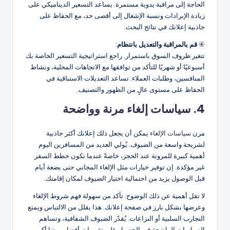
الحاجة إلى مراقبة يدوية مستمرة. يساعد التسعير الديناميكي على
زيادة الإيرادات ونسبة الإشغال إلى أقصى حد، مع الحفاظ على
جاذبية إعلانك في نتائج البحث.
④
قم بالمراقبة والتعديل بانتظام
:
تتغير ظروف السوق باستمرار. راجع استراتيجية التسعير الخاصة بك
أسبوعيًا أو شهريًا للتأكد من توافقها مع الاتجاهات المحلية، ونشاط
المنافسين، وطلبات العملاء. تساعد التعديلات الاستباقية في
الحفاظ على مستوى عالٍ من الظهور والتصنيف.
4. سياسات إلغاء مرنة وواضحة
مرن
سياسات الإلغاء
يمكن أن يجعل ذلك إعلانك أكثر جاذبية
لشريحة واسعة من الضيوف. يُولي العديد من المسافرين اليوم
أهمية كبيرة للمرونة عند الحجز، خاصةً عندما تكون خطط السفر
غير مؤكدة. إن توفير خيارات مثل الإلغاء المجاني حتى بضعة أيام
قبل الوصول يزيد من احتمالية اختيار الضيوف لمكان إقامتك.
لا تقل أهمية عن ذلك الوضوح. تأكد من سهولة فهم شروط الإلغاء
وعرضها بشكل بارز في صفحة إعلانك. هذا يقلل من الالتباس ويمنع
التجارب السلبية أو النزاعات. يُقدّر الضيوف الشفافية، وتساهم
السياسات الواضحة في الحصول على تقييمات أفضل ورضا أكبر.