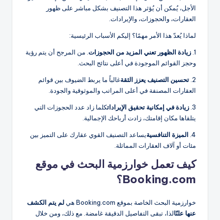
الأجل، يُمكن أن يُؤثر هذا التصنيف بشكل مباشر على ظهور
العقارات، والحجوزات، والإيرادات.
لماذا يُعدّ هذا الأمر مهمًا؟ إليكم الأسباب الرئيسية:
1.
زيادة الظهور تعني المزيد من الحجوزات
. من المرجح أن يتم رؤية
وحجز القوائم الموجودة في أعلى نتائج البحث.
2.
تحسين التصنيف يعزز الثقة
غالباً ما يربط الضيوف بين قوائم
العقارات المصنفة في أعلى المراتب والموثوقية والجودة.
3.
زيادة في إمكانية تحقيق الإيرادات
كلما زاد عدد الحجوزات التي
يتلقاها مكان إقامتك، زادت أرباحك الإجمالية.
4.
الميزة التنافسية
يساعد التصنيف القوي عقارك على التميز بين
مئات أو آلاف العقارات المماثلة.
كيف تعمل خوارزمية البحث في موقع
Booking.com؟
خوارزمية البحث الخاصة بموقع Booking.com هي
لم يتم الكشف
عنها علنًا
لذا، تبقى التفاصيل الدقيقة غامضة. مع ذلك، ومن خلال