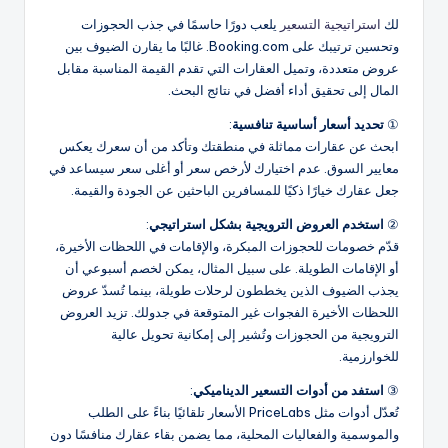
لك
استراتيجية التسعير
يلعب دورًا حاسمًا في جذب الحجوزات
وتحسين ترتيبك على Booking.com. غالبًا ما يقارن الضيوف بين
عروض متعددة، وتميل العقارات التي تقدم القيمة المناسبة مقابل
المال إلى تحقيق أداء أفضل في نتائج البحث.
①
تحديد أسعار أساسية تنافسية
:
ابحث عن عقارات مماثلة في منطقتك وتأكد من أن سعرك يعكس
معايير السوق. عدم اختيارك لأرخص سعر أو أغلى سعر سيساعد في
جعل عقارك خيارًا ذكيًا للمسافرين الباحثين عن الجودة والقيمة.
②
استخدم العروض الترويجية بشكل استراتيجي
:
قدّم خصومات للحجوزات المبكرة، والإقامات في اللحظات الأخيرة،
أو الإقامات الطويلة. على سبيل المثال، يمكن لخصم أسبوعي أن
يجذب الضيوف الذين يخططون لرحلات طويلة، بينما تُسدّ عروض
اللحظات الأخيرة الفجوات غير المتوقعة في جدولك. تزيد العروض
الترويجية من الحجوزات وتُشير إلى إمكانية تحويل عالية
للخوارزمية.
③
استفد من أدوات التسعير الديناميكي
:
تُعدّل أدوات مثل PriceLabs الأسعار تلقائيًا بناءً على الطلب
والموسمية والفعاليات المحلية، مما يضمن بقاء عقارك منافسًا دون