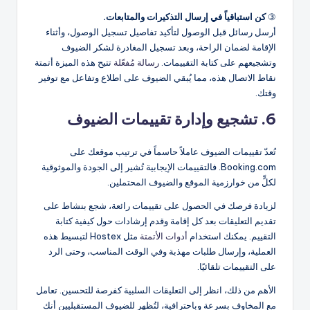
③
كن استباقياً في إرسال التذكيرات والمتابعات.
أرسل رسائل قبل الوصول لتأكيد تفاصيل تسجيل الوصول، وأثناء
الإقامة لضمان الراحة، وبعد تسجيل المغادرة لشكر الضيوف
وتشجيعهم على كتابة التقييمات.
رسالة مُفعّلة
تتيح هذه الميزة أتمتة
نقاط الاتصال هذه، مما يُبقي الضيوف على اطلاع وتفاعل مع توفير
وقتك.
6. تشجيع وإدارة تقييمات الضيوف
تُعدّ تقييمات الضيوف عاملاً حاسماً في ترتيب موقعك على
Booking.com. فالتقييمات الإيجابية تُشير إلى الجودة والموثوقية
لكلٍّ من خوارزمية الموقع والضيوف المحتملين.
لزيادة فرصك في الحصول على تقييمات رائعة، شجع بنشاط على
تقديم التعليقات بعد كل إقامة وقدم إرشادات حول كيفية كتابة
التقييم. يمكنك استخدام
أدوات الأتمتة
مثل Hostex لتبسيط هذه
العملية، وإرسال طلبات مهذبة وفي الوقت المناسب، وحتى الرد
على التقييمات تلقائيًا.
الأهم من ذلك، انظر إلى التعليقات السلبية كفرصة للتحسين. تعامل
مع المخاوف بسرعة وباحترافية، لتُظهر للضيوف المستقبليين أنك