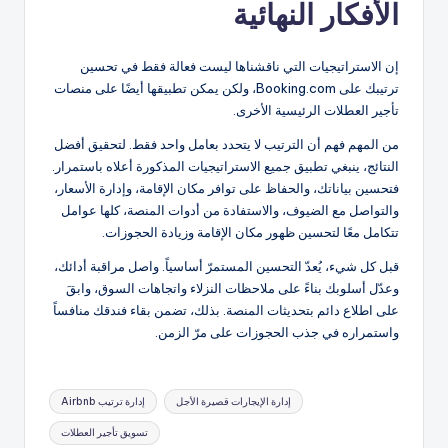
الأفكار النهائية
إن الاستراتيجيات التي ناقشناها ليست فعالة فقط في تحسين
ترتيبك على Booking.com، ولكن يمكن تطبيقها أيضًا على منصات
تأجير العطلات الرئيسية الأخرى.
من المهم فهم أن الترتيب لا يتحدد بعامل واحد فقط. لتحقيق أفضل
النتائج، ينبغي تطبيق جميع الاستراتيجيات المذكورة أعلاه باستمرار.
فتحسين بياناتك، والحفاظ على توافر مكان الإقامة، وإدارة الأسعار،
والتواصل مع الضيوف، والاستفادة من أدوات المنصة، كلها عوامل
تتكامل معًا لتحسين ظهور مكان الإقامة وزيادة الحجوزات.
قبل كل شيء، يُعدّ التحسين المستمرّ أساسياً. واصل مراقبة أدائك،
وعدّل أسلوبك بناءً على ملاحظات النزلاء واتجاهات السوق، وابقَ
على اطلاع دائم بتحديثات المنصة. بذلك، تضمن بقاء فندقك منافساً
واستمراره في جذب الحجوزات على مرّ الزمن.
العلامات:
إدارة الإيجارات قصيرة الأجل
إدارة ترتيب Airbnb
تسويق تأجير العطلات