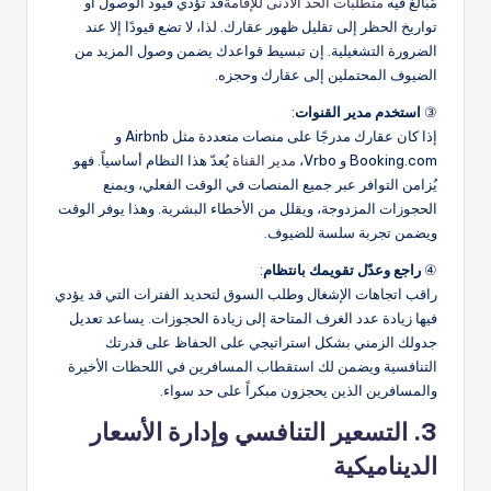
مُبَالَغ فيه
متطلبات الحد الأدنى للإقامة
قد تؤدي قيود الوصول أو
تواريخ الحظر إلى تقليل ظهور عقارك. لذا، لا تضع قيودًا إلا عند
الضرورة التشغيلية. إن تبسيط قواعدك يضمن وصول المزيد من
الضيوف المحتملين إلى عقارك وحجزه.
③
استخدم مدير القنوات
:
إذا كان عقارك مدرجًا على منصات متعددة مثل Airbnb و
Booking.com و Vrbo،
مدير القناة
يُعدّ هذا النظام أساسياً. فهو
يُزامن التوافر عبر جميع المنصات في الوقت الفعلي، ويمنع
الحجوزات المزدوجة، ويقلل من الأخطاء البشرية. وهذا يوفر الوقت
ويضمن تجربة سلسة للضيوف.
④
راجع وعدّل تقويمك بانتظام
:
راقب اتجاهات الإشغال وطلب السوق لتحديد الفترات التي قد يؤدي
فيها زيادة عدد الغرف المتاحة إلى زيادة الحجوزات. يساعد تعديل
جدولك الزمني بشكل استراتيجي على الحفاظ على قدرتك
التنافسية ويضمن لك استقطاب المسافرين في اللحظات الأخيرة
والمسافرين الذين يحجزون مبكراً على حد سواء.
3. التسعير التنافسي وإدارة الأسعار
الديناميكية