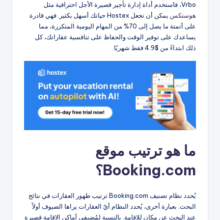
Vrbo، فاستخدم أداة إدارة تأجير قصيرة الأجل احترافية مثل
هوستكس
يمكن أن تجعل Hostex حياتك أسهل بكثير. فهي قادرة
على أتمتة ما يصل إلى 70% من المهام اليومية المتكررة، مما
يساعدك على توفير الوقت والحفاظ على تنافسية عقاراتك، كل
ذلك ابتداءً من $4.9 فقط شهريًا.
ما هو ترتيب موقع
Booking.com؟
يُحدد نظام تصنيف Booking.com ترتيب ظهور العقارات في نتائج
البحث. بعبارة أخرى، يُحدد النظام أيّ العقارات يراها الضيوف أولاً
عند البحث عن مكان للإقامة. بالنسبة لمُضيفي أماكن الإقامة قصيرة