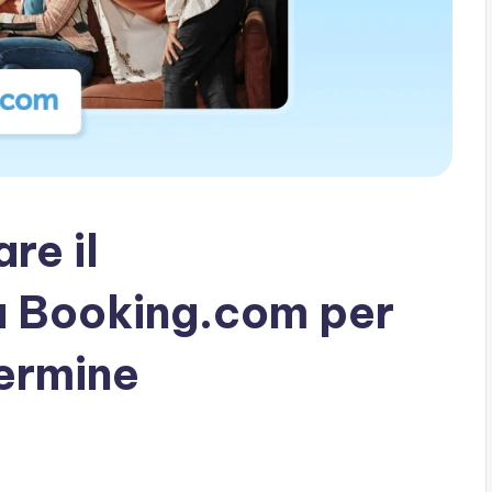
re il
u Booking.com per
termine