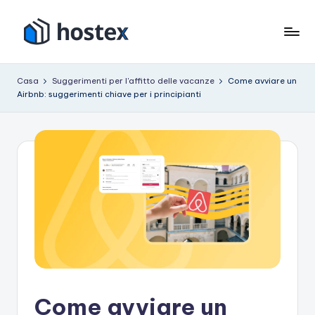
Vai
al
O
Metti
contenuto
il
s
Casa
Suggerimenti per l'affitto delle vacanze
Come avviare un
tuo
Airbnb: suggerimenti chiave per i principianti
p
affitto
per
it
le
e
vacanze
in
modalità
pilota
automatico
con
l'intelligenza
artificiale
Come avviare un