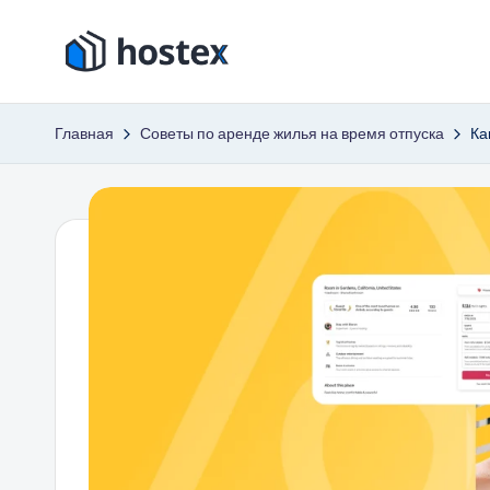
Перейти
Х
к
Включите
содержимому
автопилот
о
Главная
Советы по аренде жилья на время отпуска
Ка
вашего
с
отпуска
с
т
помощью
е
искусственного
интеллекта
к
с