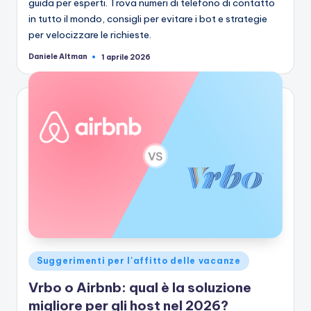
guida per esperti. Trova numeri di telefono di contatto
in tutto il mondo, consigli per evitare i bot e strategie
per velocizzare le richieste.
Daniele Altman
1 aprile 2026
Pubblicato
da
Pubblicato
Suggerimenti per l'affitto delle vacanze
in
Vrbo o Airbnb: qual è la soluzione
migliore per gli host nel 2026?