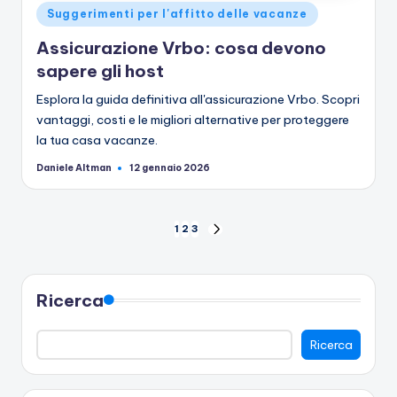
Pubblicato
Suggerimenti per l'affitto delle vacanze
in
Assicurazione Vrbo: cosa devono
sapere gli host
Esplora la guida definitiva all'assicurazione Vrbo. Scopri
vantaggi, costi e le migliori alternative per proteggere
la tua casa vacanze.
Daniele Altman
12 gennaio 2026
Pubblicato
da
Paginazione
1
2
3
PAGINA
SUCCESSIVA
degli
articoli
Ricerca
Ricerca