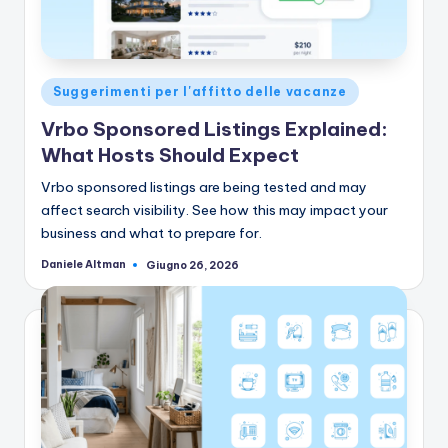
Pubblicato
Suggerimenti per l'affitto delle vacanze
in
Vrbo Sponsored Listings Explained:
What Hosts Should Expect
Vrbo sponsored listings are being tested and may
affect search visibility. See how this may impact your
business and what to prepare for.
Daniele Altman
Giugno 26, 2026
Pubblicato
da