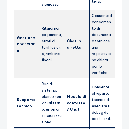
terzi.
sicurezza
Consente il
caricamen
Ritardi nei
to di
pagamenti,
documenti
Gestione
errori di
Chat in
e fornisce
finanziari
tariffazion
diretta
una
a
e, rimborsi
registrazio
fiscali
ne chiara
per le
verifiche.
Bug di
Consente
sistema,
al reparto
elenco non
Modulo di
Supporto
tecnico di
visualizzat
contatto
tecnico
eseguire il
o, errori di
/ Chat
debug del
sincronizza
back-end.
zione