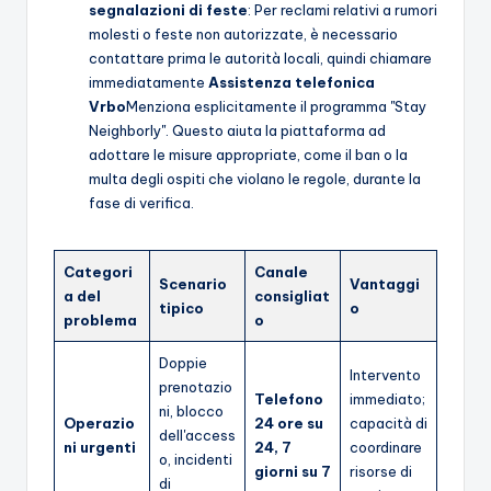
segnalazioni di feste
: Per reclami relativi a rumori
molesti o feste non autorizzate, è necessario
contattare prima le autorità locali, quindi chiamare
immediatamente
Assistenza telefonica
Vrbo
Menziona esplicitamente il programma "Stay
Neighborly". Questo aiuta la piattaforma ad
adottare le misure appropriate, come il ban o la
multa degli ospiti che violano le regole, durante la
fase di verifica.
Categori
Canale
Scenario
Vantaggi
a del
consigliat
tipico
o
problema
o
Doppie
Intervento
prenotazio
Telefono
immediato;
ni, blocco
Operazio
24 ore su
capacità di
dell'access
ni urgenti
24, 7
coordinare
o, incidenti
giorni su 7
risorse di
di