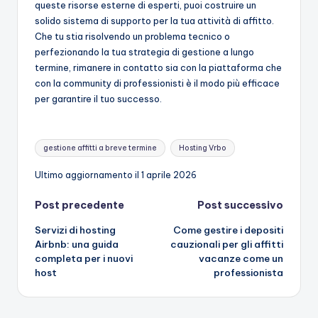
queste risorse esterne di esperti, puoi costruire un
solido sistema di supporto per la tua attività di affitto.
Che tu stia risolvendo un problema tecnico o
perfezionando la tua strategia di gestione a lungo
termine, rimanere in contatto sia con la piattaforma che
con la community di professionisti è il modo più efficace
per garantire il tuo successo.
Tag:
gestione affitti a breve termine
Hosting Vrbo
Ultimo aggiornamento il 1 aprile 2026
Navigazione
Post precedente
Post successivo
Servizi di hosting
Come gestire i depositi
articoli
Airbnb: una guida
cauzionali per gli affitti
completa per i nuovi
vacanze come un
host
professionista