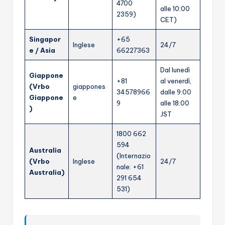
4700
alle 10:00
2359)
CET)
Singapor
+65
Inglese
24/7
e / Asia
66227363
Dal lunedì
Giappone
+81
al venerdì,
(Vrbo
giappones
34578966
dalle 9:00
Giappone
e
9
alle 18:00
)
JST
1800 662
594
Australia
(Internazio
(Vrbo
Inglese
24/7
nale: +61
Australia)
291 654
531)