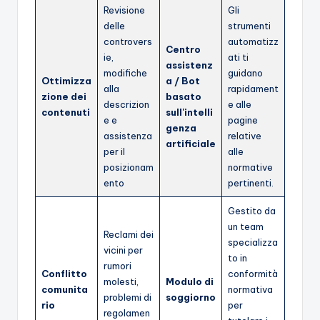
Revisione
Gli
delle
strumenti
controvers
automatizz
Centro
ie,
ati ti
assistenz
modifiche
guidano
Ottimizza
a / Bot
alla
rapidament
zione dei
basato
descrizion
e alle
contenuti
sull'intelli
e e
pagine
genza
assistenza
relative
artificiale
per il
alle
posizionam
normative
ento
pertinenti.
Gestito da
un team
Reclami dei
specializza
vicini per
to in
rumori
Conflitto
conformità
molesti,
Modulo di
comunita
normativa
problemi di
soggiorno
rio
per
regolamen