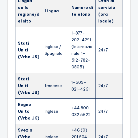
Lingua
Orari di
della
Numero di
servizio
Lingua
regione/d
telefono
(ora
el sito
locale)
1-877-
202-4291
Stati
Inglese /
(Internazio
Uniti
24/7
Spagnolo
nale: 1-
(Vrbo US)
512-782-
0805)
Stati
1-503-
Uniti
francese
24/7
821-4261
(Vrbo US)
Regno
+44 800
Unito
Inglese
24/7
032 5622
(Vrbo UK)
Svezia
+46 (0)
(Vrbo
Inglese
201 604
24/7