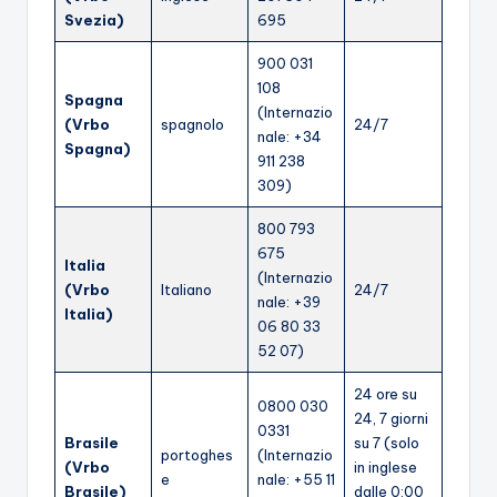
Svezia)
695
900 031
108
Spagna
(Internazio
(Vrbo
spagnolo
24/7
nale: +34
Spagna)
911 238
309)
800 793
675
Italia
(Internazio
(Vrbo
Italiano
24/7
nale: +39
Italia)
06 80 33
52 07)
24 ore su
0800 030
24, 7 giorni
0331
Brasile
su 7 (solo
portoghes
(Internazio
(Vrbo
in inglese
e
nale: +55 11
Brasile)
dalle 0:00