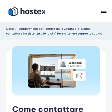
Vai
al
O
Metti
contenuto
il
s
Casa
Suggerimenti per l'affitto delle vacanze
Come
tuo
contattare l'assistenza clienti di Vrbo e ottenere supporto rapido
p
affitto
per
it
le
e
vacanze
in
modalità
pilota
automatico
con
l'intelligenza
artificiale
Come contattare