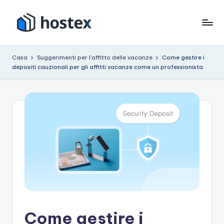
Vai
al
O
Metti
contenuto
il
s
Casa
Suggerimenti per l'affitto delle vacanze
Come gestire i
tuo
depositi cauzionali per gli affitti vacanze come un professionista
p
affitto
per
it
le
e
vacanze
in
modalità
pilota
automatico
con
l'intelligenza
artificiale
Come gestire i