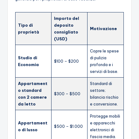
Importo del
Tipo di
deposito
Motivazione
proprietà
consigliato
(USD)
Copre le spese
Studio di
di pulizia
$100 – $200
Economia
profonda e i
servizi di base.
Appartament
Standard di
o standard
settore;
$300 – $500
con 2 camere
bilancia rischio
da letto
e conversione.
Protegge mobili
Appartament
e apparecchi
$500 – $1.000
o di lusso
elettronici di
fascia media.