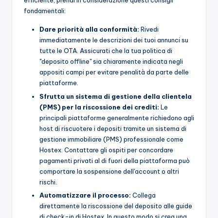
efficiente, prendi in considerazione questi consigli
fondamentali:
Dare priorità alla conformità:
Rivedi
immediatamente le descrizioni dei tuoi annunci su
tutte le OTA. Assicurati che la tua politica di
"deposito offline" sia chiaramente indicata negli
appositi campi per evitare penalità da parte delle
piattaforme.
Sfrutta un sistema di gestione della clientela
(PMS) per la riscossione dei crediti:
Le
principali piattaforme generalmente richiedono agli
host di riscuotere i depositi tramite un sistema di
gestione immobiliare (PMS) professionale come
Hostex. Contattare gli ospiti per concordare
pagamenti privati al di fuori della piattaforma può
comportare la sospensione dell'account o altri
rischi.
Automatizzare il processo:
Collega
direttamente la riscossione del deposito alle guide
di check-in di Hostex. In questo modo si crea una