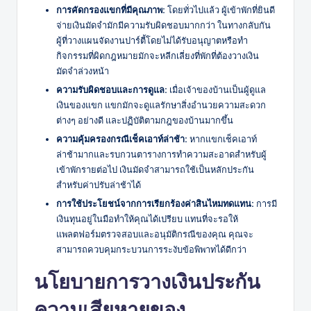
การคัดกรองแขกที่มีคุณภาพ:
โดยทั่วไปแล้ว ผู้เข้าพักที่ยินดี
จ่ายเงินมัดจำมักมีความรับผิดชอบมากกว่า ในทางกลับกัน
ผู้ที่วางแผนจัดงานปาร์ตี้โดยไม่ได้รับอนุญาตหรือทำ
กิจกรรมที่ผิดกฎหมายมักจะหลีกเลี่ยงที่พักที่ต้องวางเงิน
มัดจำล่วงหน้า
ความรับผิดชอบและการดูแล:
เมื่อเจ้าของบ้านเป็นผู้ดูแล
เงินของแขก แขกมักจะดูแลรักษาสิ่งอำนวยความสะดวก
ต่างๆ อย่างดี และปฏิบัติตามกฎของบ้านมากขึ้น
ความคุ้มครองกรณีเช็คเอาท์ล่าช้า:
หากแขกเช็คเอาท์
ล่าช้ามากและรบกวนตารางการทำความสะอาดสำหรับผู้
เข้าพักรายต่อไป เงินมัดจำสามารถใช้เป็นหลักประกัน
สำหรับค่าปรับล่าช้าได้
การใช้ประโยชน์จากการเรียกร้องค่าสินไหมทดแทน:
การมี
เงินทุนอยู่ในมือทำให้คุณได้เปรียบ แทนที่จะรอให้
แพลตฟอร์มตรวจสอบและอนุมัติกรณีของคุณ คุณจะ
สามารถควบคุมกระบวนการระงับข้อพิพาทได้ดีกว่า
นโยบายการวางเงินประกัน
ความเสียหายของ