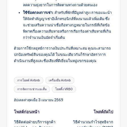
ลดความยุ่งยากในการติดตามทวงถามด้วยตนเอง
ใช้ข้อตกลงการเช่า:
สำหรับที่พักที่มีมูลค่าสูง เราขอแนะนำ
ให้จัดทำสัญญาเช่าอิเล็กทรอนิกส์ที่ลงนามแล้วเพิ่มเติม ซึ่ง
จะช่วยเสริมความน่าเชื่อถือทางกฎหมายในกรณีที่เกิดข้อ
พิพาทเรื่องความเสียหายหรือการเรียกร้องค่าเสียหายที่เกิน
กว่าจำนวนเงินมัดจำเริ่มต้น
ด้วยการใช้กลยุทธ์การวางเงินประกันที่เหมาะสม คุณจะสามารถ
ปกป้องทรัพย์สินของคุณได้ ในขณะเดียวกันก็รักษาอัตราการ
ดำเนินงานที่สูงและชื่อเสียงที่ดีเยี่ยมในหมู่แขกของคุณ
แท็ก:
การโฮสต์ Airbnb
เครื่องมือ Airbnb
การจัดการเช่าระยะสั้น
โฮสติ้ง VRBO
อัปเดตล่าสุดเมื่อ 3 เมษายน 2569
โพสต์
โพสต์ก่อนหน้า
โพสต์ถัดไป
วิธีติดต่อฝ่ายบริการลูกค้า
วิธีคำนวณกำไรสุทธิจาก
นำทาง