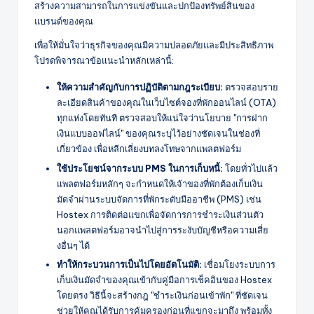
สร้างความสามารถในการแข่งขันและปกป้องทรัพย์สินของ
แบรนด์ของคุณ
เพื่อให้มั่นใจว่าธุรกิจของคุณมีความปลอดภัยและมีประสิทธิภาพ
โปรดพิจารณาข้อแนะนำหลักเหล่านี้:
ให้ความสำคัญกับการปฏิบัติตามกฎระเบียบ:
ตรวจสอบราย
ละเอียดสินค้าของคุณในเว็บไซต์จองที่พักออนไลน์ (OTA)
ทุกแห่งโดยทันที ตรวจสอบให้แน่ใจว่านโยบาย "การฝาก
เงินแบบออฟไลน์" ของคุณระบุไว้อย่างชัดเจนในช่องที่
เกี่ยวข้อง เพื่อหลีกเลี่ยงบทลงโทษจากแพลตฟอร์ม
ใช้ประโยชน์จากระบบ PMS ในการเก็บหนี้:
โดยทั่วไปแล้ว
แพลตฟอร์มหลักๆ จะกำหนดให้เจ้าของที่พักต้องเก็บเงิน
มัดจำผ่านระบบจัดการที่พักระดับมืออาชีพ (PMS) เช่น
Hostex การติดต่อแขกเพื่อจัดการการชำระเงินส่วนตัว
นอกแพลตฟอร์มอาจนำไปสู่การระงับบัญชีหรือความเสี่ย
งอื่นๆ ได้
ทำให้กระบวนการเป็นไปโดยอัตโนมัติ:
เชื่อมโยงระบบการ
เก็บเงินมัดจำของคุณเข้ากับคู่มือการเช็คอินของ Hostex
โดยตรง วิธีนี้จะสร้างกฎ "ชำระเงินก่อนเข้าพัก" ที่ชัดเจน
ช่วยให้คุณได้รับการคุ้มครองก่อนที่แขกจะมาถึง พร้อมทั้ง