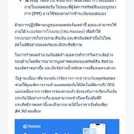
วีอาร์โบ:
โดยทั่วไป Vrbo จะกำหนดให้มีการวางเงินมัดจำ
ภายในแพลตฟอร์ม ในขณะที่ผู้จัดการทรัพย์สินแบบบูรณา
การ (IPM) อาจใช้ช่องทางการชำระเงินของตนเอง
ด้วยการปฏิบัติตามกฎของแพลตฟอร์มเหล่านี้ คุณจะสามารถใช้
งานได้
ระบบจัดการโรงแรม (เช่น Hostex)
เพื่อทำให้
กระบวนการเก็บรวบรวม คืนเงิน และหักเงินมัดจำเป็นไปโดย
อัตโนมัติอย่างปลอดภัยและมีประสิทธิภาพ
ในการกำหนดจำนวนเงินมัดจำ คุณควรทำการวิเคราะห์อย่าง
รอบด้านโดยพิจารณาจากมูลค่าทดแทนของทรัพย์สิน สัดส่วน
ของอัตราดอกเบี้ย และปัจจัยถ่วงน้ำหนักความเสี่ยงเฉพาะต่างๆ
ในฐานะมืออาชีพ
ซอฟต์แวร์จัดการการเช่าช่วงวันหยุด
Hostex
ช่วยให้คุณจัดการงานข้ามแพลตฟอร์มได้อัตโนมัติมากถึง 70%
นอกเหนือจากการจัดการช่องทางแล้ว ยังรองรับการเรียกเก็บเงิน
ประกันได้อย่างราบรื่น คุณสามารถเข้าถึงเครื่องมือที่มี
ประสิทธิภาพเหล่านี้และอีกมากมายได้ในราคาเริ่มต้นเพียง
$4.90 ต่อเดือน