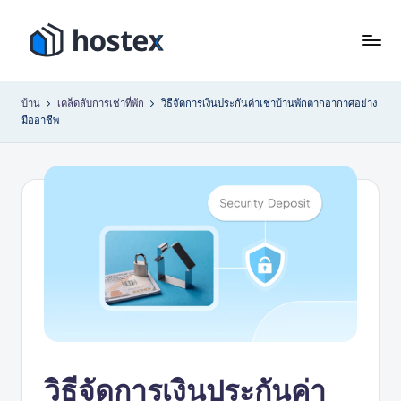
ข้าม
ไป
โ
ตั้ง
ที่
ค่า
ฮ
เนื้อหา
บ้าน
เคล็ดลับการเช่าที่พัก
วิธีจัดการเงินประกันค่าเช่าบ้านพักตากอากาศอย่าง
การ
มืออาชีพ
เ
เช่า
วัน
ท็
หยุด
ก
ของ
ซ์
คุณ
ให้
เป็น
ระบบ
อัตโนมัติ
ด้วย
AI
วิธีจัดการเงินประกันค่า