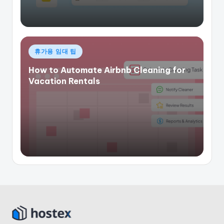
게
휴가용 임대 팁
시
How to Automate Airbnb Cleaning for
됨
Vacation Rentals