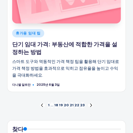
게
휴가용 임대 팁
시
단기 임대 가격: 부동산에 적합한 가격을 설
됨
정하는 방법
스마트 도구와 역동적인 가격 책정 팁을 활용해 단기 임대료
가격 책정 방법을 효과적으로 익히고 점유율을 높이고 수익
을 극대화하세요.
다니엘 알트만
2025년 6월 3일
게
시
자
글
1
…
18
19
20
21
22
23
이
다
전
음
페
페
페
이
이
이
찾다
지
지