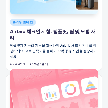
게
휴가용 임대 팁
시
Airbnb 체크인 지침: 템플릿, 팁 및 모범 사
됨
례
템플릿과 자동화 기능을 활용하여 Airbnb 체크인 안내를 작
성하세요. 고객 만족도를 높이고 숙박 공유 사업을 성장시키
세요.
다니엘 알트만
2025년 6월 6일
게
시
자