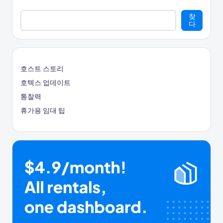
지
찾
다
매
김
호스트 스토리
호텍스 업데이트
통찰력
휴가용 임대 팁