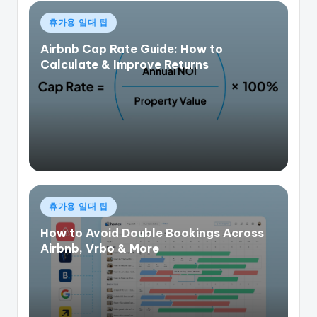
게
휴가용 임대 팁
시
Airbnb Cap Rate Guide: How to
됨
Calculate & Improve Returns
게
휴가용 임대 팁
시
How to Avoid Double Bookings Across
됨
Airbnb, Vrbo & More