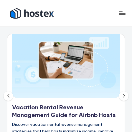
콘
텐
호
AI
츠
로
텍
로
휴
건
스
가
너
용
뛰
임
기
대
숙
소
를
자
동
화
Vacation Rental Revenue
하
Management Guide for Airbnb Hosts
세
Discover vacation rental revenue management
요
strategies that help hosts maximize income, improve