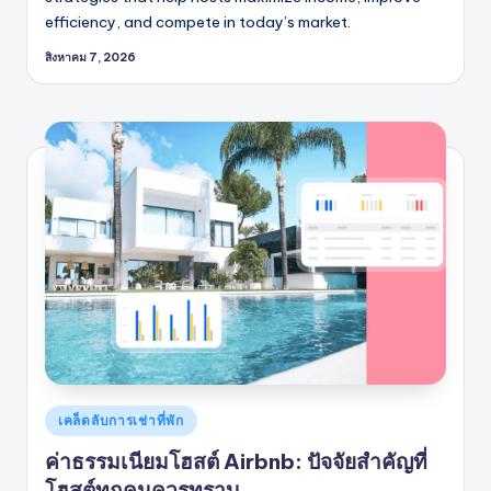
efficiency, and compete in today’s market.
สิงหาคม 7, 2026
โพสต์
เคล็ดลับการเช่าที่พัก
ใน
ค่าธรรมเนียมโฮสต์ Airbnb: ปัจจัยสำคัญที่
โฮสต์ทุกคนควรทราบ