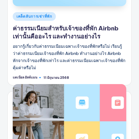
โพสต์
เคล็ดลับการเช่าที่พัก
ใน
ค่าธรรมเนียมสำหรับเจ้าของที่พัก Airbnb
เท่านั้นคืออะไร และทำงานอย่างไร
อยากรู้เกี่ยวกับค่าธรรมเนียมเฉพาะเจ้าของที่พักหรือไม่ เรียนรู้
ว่าค่าธรรมเนียมเจ้าของที่พัก Airbnb ทำงานอย่างไร Airbnb
หักจากเจ้าของที่พักเท่าไร และค่าธรรมเนียมเฉพาะเจ้าของที่พัก
คุ้มค่าหรือไม่
แดเนียล อัลท์แมน
11 มิถุนายน 2568
โพสต์
โดย